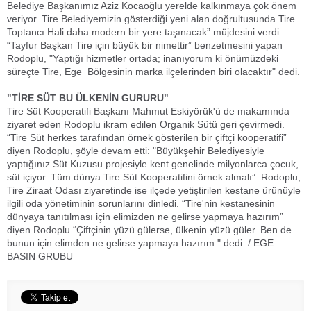
Belediye Başkanımız Aziz Kocaoğlu yerelde kalkınmaya çok önem
veriyor. Tire Belediyemizin gösterdiği yeni alan doğrultusunda Tire
Toptancı Hali daha modern bir yere taşınacak” müjdesini verdi.
“Tayfur Başkan Tire için büyük bir nimettir” benzetmesini yapan
Rodoplu, "Yaptığı hizmetler ortada; inanıyorum ki önümüzdeki
süreçte Tire, Ege Bölgesinin marka ilçelerinden biri olacaktır" dedi.
"TİRE SÜT BU ÜLKENİN GURURU"
Tire Süt Kooperatifi Başkanı Mahmut Eskiyörük'ü de makamında
ziyaret eden Rodoplu ikram edilen Organik Sütü geri çevirmedi.
“Tire Süt herkes tarafından örnek gösterilen bir çiftçi kooperatifi”
diyen Rodoplu, şöyle devam etti: "Büyükşehir Belediyesiyle
yaptığınız Süt Kuzusu projesiyle kent genelinde milyonlarca çocuk,
süt içiyor. Tüm dünya Tire Süt Kooperatifini örnek almalı”. Rodoplu,
Tire Ziraat Odası ziyaretinde ise ilçede yetiştirilen kestane ürünüyle
ilgili oda yönetiminin sorunlarını dinledi. “Tire'nin kestanesinin
dünyaya tanıtılması için elimizden ne gelirse yapmaya hazırım”
diyen Rodoplu “Çiftçinin yüzü gülerse, ülkenin yüzü güler. Ben de
bunun için elimden ne gelirse yapmaya hazırım." dedi. / EGE
BASIN GRUBU