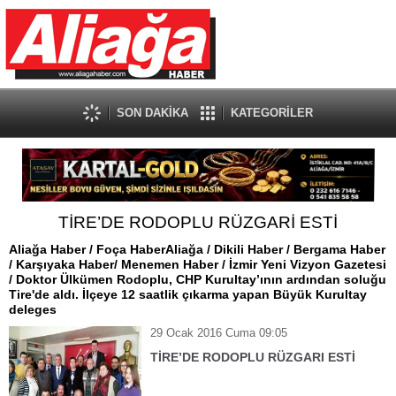
SON DAKİKA
KATEGORİLER
TİRE’DE RODOPLU RÜZGARİ ESTİ
Aliağa Haber / Foça HaberAliağa / Dikili Haber / Bergama Haber
/ Karşıyaka Haber/ Menemen Haber / İzmir Yeni Vizyon Gazetesi
/ Doktor Ülkümen Rodoplu, CHP Kurultay’ının ardından soluğu
Tire'de aldı. İlçeye 12 saatlik çıkarma yapan Büyük Kurultay
deleges
29 Ocak 2016 Cuma 09:05
TİRE’DE RODOPLU RÜZGARI ESTİ
Aliağa Haber / Foça Haber
Aliağa
/ Dikili Haber / Bergama Haber / Karşıyaka
Haber/ Menemen Haber / İzmir Yeni Vizyon Gazetesi