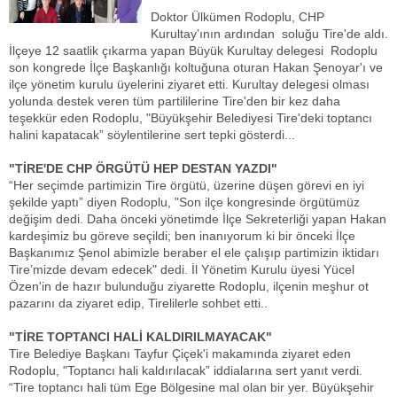
Doktor Ülkümen Rodoplu, CHP
Kurultay’ının ardından soluğu Tire'de aldı.
İlçeye 12 saatlik çıkarma yapan Büyük Kurultay delegesi Rodoplu
son kongrede İlçe Başkanlığı koltuğuna oturan Hakan Şenoyar'ı ve
ilçe yönetim kurulu üyelerini ziyaret etti. Kurultay delegesi olması
yolunda destek veren tüm partililerine Tire'den bir kez daha
teşekkür eden Rodoplu, "Büyükşehir Belediyesi Tire'deki toptancı
halini kapatacak” söylentilerine sert tepki gösterdi...
"TİRE'DE CHP ÖRGÜTÜ HEP DESTAN YAZDI"
“Her seçimde partimizin Tire örgütü, üzerine düşen görevi en iyi
şekilde yaptı” diyen Rodoplu, "Son ilçe kongresinde örgütümüz
değişim dedi. Daha önceki yönetimde İlçe Sekreterliği yapan Hakan
kardeşimiz bu göreve seçildi; ben inanıyorum ki bir önceki İlçe
Başkanımız Şenol abimizle beraber el ele çalışıp partimizin iktidarı
Tire’mizde devam edecek" dedi. İl Yönetim Kurulu üyesi Yücel
Özen'in de hazır bulunduğu ziyarette Rodoplu, ilçenin meşhur ot
pazarını da ziyaret edip, Tirelilerle sohbet etti..
"TİRE TOPTANCI HALİ KALDIRILMAYACAK"
Tire Belediye Başkanı Tayfur Çiçek'i makamında ziyaret eden
Rodoplu, "Toptancı hali kaldırılacak” iddialarına sert yanıt verdi.
“Tire toptancı hali tüm Ege Bölgesine mal olan bir yer. Büyükşehir