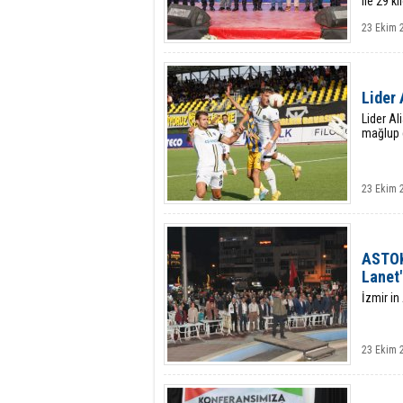
ile 29 k
23 Ekim 
Lider 
Lider Al
mağlup e
23 Ekim 
ASTOK'
Lanet"
İzmir in
23 Ekim 