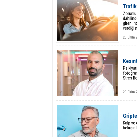
Trafi
Zorunlu 
dahilind
giren İh
verdiği 
23 Ekim 
Kesint
Psikiyat
fotoğraf
Stres Bo
23 Ekim 
Gripte
Kalp ve 
belirgin 