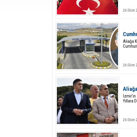
26 Ekim 
Cumhu
Aliağa 
Cumhuriy
26 Ekim 
Aliağa
İzmir’in
Yıllara 
26 Ekim 