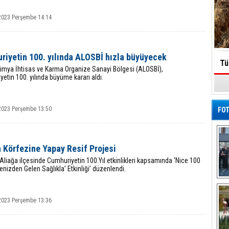
2023 Perşembe 14:14
riyetin 100. yılında ALOSBİ hızla büyüyecek
Tü
Kimya İhtisas ve Karma Organize Sanayi Bölgesi (ALOSBİ),
etin 100. yılında büyüme kararı aldı.
2023 Perşembe 13:50
FOT
 Körfezine Yapay Resif Projesi
 Aliağa ilçesinde Cumhuriyetin 100.Yıl etkinlikleri kapsamında ‘Nice 100
Denizden Gelen Sağlıkla’ Etkinliği’ düzenlendi.
De
Al
2023 Perşembe 13:36