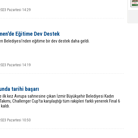
2023 Pazartesi 14:29
en'de Eğitime Dev Destek
 Belediyesi’nden eğitime bir dev destek daha geldi.
2023 Pazartesi 14:19
nda tarihi başarı
e ilk kez Avrupa sahnesine çıkan İzmir Büyükşehir Belediyesi Kadın
akımı, Challenger Cup’ta karşılaştığı tüm rakipleri farklı yenerek Final 6
kaldı.
2023 Pazartesi 10:50