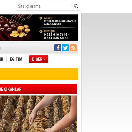
ı
IK
EĞİTİM
DİĞER »
pıldı
 Toplandı
A.Ş.’Ye İletti
Çağrısı
E ÇIKANLAR
 hızlı müdahale
'ye Geçti