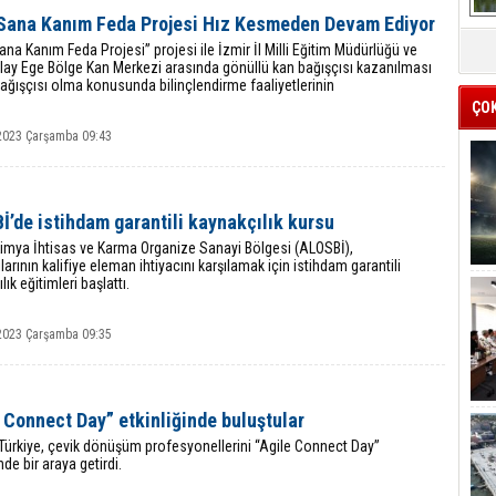
 Sana Kanım Feda Projesi Hız Kesmeden Devam Ediyor
ana Kanım Feda Projesi” projesi ile İzmir İl Milli Eğitim Müdürlüğü ve
ılay Ege Bölge Kan Merkezi arasında gönüllü kan bağışçısı kazanılması
ağışçısı olma konusunda bilinçlendirme faaliyetlerinin
ÇO
2023 Çarşamba 09:43
’de istihdam garantili kaynakçılık kursu
Kimya İhtisas ve Karma Organize Sanayi Bölgesi (ALOSBİ),
ılarının kalifiye eleman ihtiyacını karşılamak için istihdam garantili
ık eğitimleri başlattı.
2023 Çarşamba 09:35
 Connect Day” etkinliğinde buluştular
ürkiye, çevik dönüşüm profesyonellerini “Agile Connect Day”
nde bir araya getirdi.