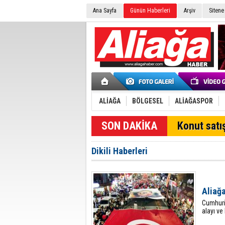
Ana Sayfa
Günün Haberleri
Arşiv
Sitene
ALİAĞA
BÖLGESEL
ALİAĞASPOR
SON DAKİKA
Konut satış
Dikili Haberleri
Aliağa
Cumhuriy
alayı ve