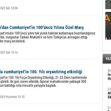
023 Salı 18:06
n’dan Cumhuriyet’in 100’üncü Yılına Özel Marş
et’imizin 100’üncü yılını tek yürek halinde kutlamaya hazırlandığımız
de, megastar Tarkan Atatürk’e ve tüm Türkiye’ye armağan ettiği
bir marş besteledi.
023 Salı 10:16
YA
A
a cumhuriyet’in 100. Yılı oryantiring etkinliği
İn
et’in 100. Yılı Foça Oryantiring Etkinliği, 21-22 Ekim tarihlerinde
Ha
ştirildi. İki gün süren etkinlik, Ilıpınar mahallesinde yaklaşık 300
n katıldığı orta mesafe yarışıyla başladı.
En
Al
2023 Pazartesi 15:15
E
Er