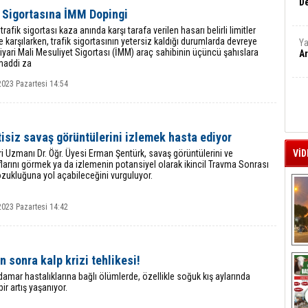
De
k Sigortasına İMM Dopingi
trafik sigortası kaza anında karşı tarafa verilen hasarı belirli limitler
e karşılarken, trafik sigortasının yetersiz kaldığı durumlarda devreye
Ya
tiyari Mali Mesuliyet Sigortası (İMM) araç sahibinin üçüncü şahıslara
Ar
maddi za
2023 Pazartesi 14:54
isiz savaş görüntülerini izlemek hasta ediyor
ri Uzmanı Dr. Öğr. Üyesi Erman Şentürk, savaş görüntülerini ve
VİD
larını görmek ya da izlemenin potansiyel olarak ikincil Travma Sonrası
zukluğuna yol açabileceğini vurguluyor.
2023 Pazartesi 14:42
A
n sonra kalp krizi tehlikesi!
damar hastalıklarına bağlı ölümlerde, özellikle soğuk kış aylarında
bir artış yaşanıyor.