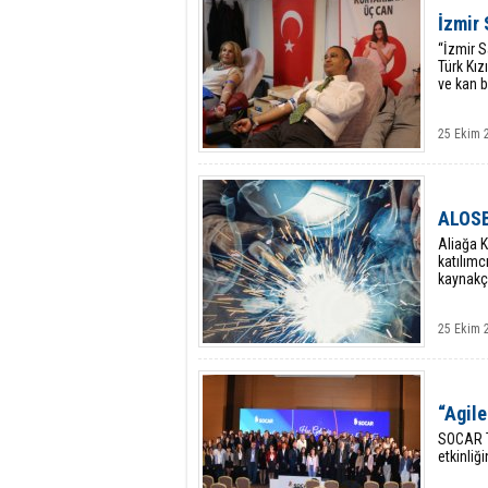
İzmir
“İzmir S
Türk Kız
ve kan b
25 Ekim 
ALOSBİ
Aliağa 
katılımc
kaynakçıl
25 Ekim 
“Agile
SOCAR T
etkinliği