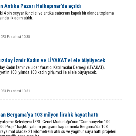
in Antika Pazarı Halkapınar’da açıldı
ki 4 bin seyyar ikinci el ve antika satıcısını kapalı bir alanda toplama
ında ilk adım atıldı.
2023 Pazartesi 10:35
ızılay İzmir Kadın ve LİYAKAT el ele büyüyecek
ılay Kadın İzmir ve Lider Yaratıcı Katılımcılar Derneği (LİYAKAT),
et’in 100. yılında 100 kadın girişimci ile el ele büyüyecek.
2023 Pazartesi 10:31
an Bergama’ya 103 milyon liralık hayat hattı
üyükşehir Belediyesi İZSU Genel Müdürlüğü’nün "Cumhuriyetin 100.
100 Proje" başlıklı yatırım programı kapsamında Bergama’da 103
iraya mal olacak 21 kilometrelik atık su ve yağmur suyu hattı projeleri