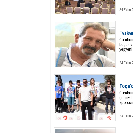
24 Ekim 2
Tarka
Cumhuriy
bugünler
yepyeni 
24 Ekim 2
Foça’d
Cumhuriy
gerçekle
sporcunu
23 Ekim 