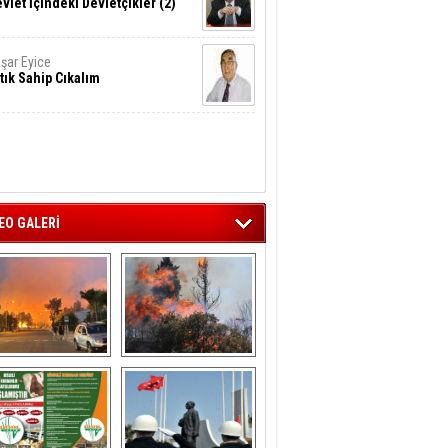
vlet İçindeki Devletçikler (2)
şar Eyice
tık Sahip Cıkalım
EO GALERİ
liağa ‘da  otluk 
Aliağa'nın Ciğerleri 
alanda çıkan 
Yandı
yangın evlere 
sıçramadan 
söndürüldü