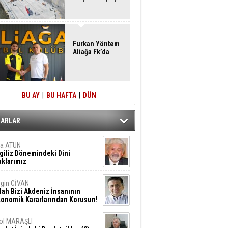
Furkan Yöntem
Aliağa Fk’da
BU AY
|
BU HAFTA
|
DÜN
ZARLAR
ta ATUN
giliz Dönemindeki Dini
klarımız
gin CİVAN
lah Bizi Akdeniz İnsanının
konomik Kararlarından Korusun!
ol MARAŞLI