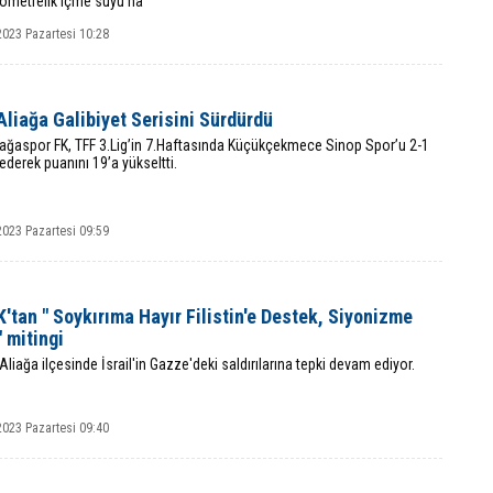
ilometrelik içme suyu ha
2023 Pazartesi 10:28
Aliağa Galibiyet Serisini Sürdürdü
iağaspor FK, TFF 3.Lig’in 7.Haftasında Küçükçekmece Sinop Spor’u 2-1
derek puanını 19’a yükseltti.
2023 Pazartesi 09:59
tan " Soykırıma Hayır Filistin'e Destek, Siyonizme
 mitingi
 Aliağa ilçesinde İsrail'in Gazze'deki saldırılarına tepki devam ediyor.
2023 Pazartesi 09:40