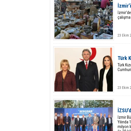
İzmir’
İzmir’de
çalışmas
23 Ekim 
Türk K
Türk Kız
Cumhuriy
23 Ekim 
İZSU’d
İzmir B
Yılında 
milyon l