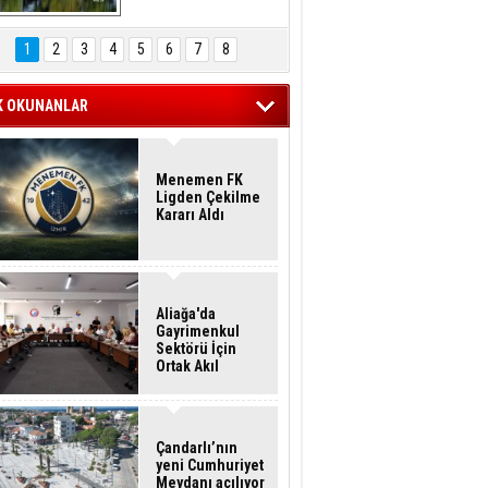
Hasan Eser'in 
Objektifinden
1
2
3
4
5
6
7
8
K OKUNANLAR
Menemen FK
Ligden Çekilme
Kararı Aldı
Aliağa'da
Gayrimenkul
Sektörü İçin
Ortak Akıl
Buluşması
Çandarlı’nın
yeni Cumhuriyet
Meydanı açılıyor