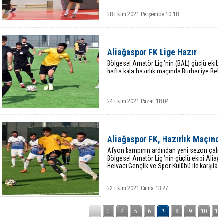
28 Ekim 2021 Perşembe 10:18
Aliağaspor FK Lige Hazır
Bölgesel Amatör Ligi’nin (BAL) güçlü ekib
hafta kala hazırlık maçında Burhaniye Be
24 Ekim 2021 Pazar 18:04
Aliağaspor FK, Hazırlık Maçın
Afyon kampının ardından yeni sezon çalı
Bölgesel Amatör Ligi’nin güçlü ekibi Ali
Helvacı Gençlik ve Spor Kulübü ile karşılaş
22 Ekim 2021 Cuma 13:27
3
4
5
6
7
8
9
10
1