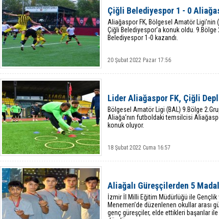
Çiğli Belediyespor 1 - 0 Aliağ
Aliağaspor FK, Bölgesel Amatör Ligi’ni
Çiğli Belediyespor’a konuk oldu. 9.Bölge
Belediyespor 1-0 kazandı.
20 Şubat 2022 Pazar 17:56
Lider Aliağaspor FK, Çiğli Dep
Bölgesel Amatör Ligi (BAL) 9.Bölge 2.Grup
Aliağa’nın futboldaki temsilcisi Aliağasp
konuk oluyor.
18 Şubat 2022 Cuma 16:57
Aliağalı Güreşçilerden 5 Mada
İzmir İl Milli Eğitim Müdürlüğü ile Gençlik
Menemen’de düzenlenen okullar arası gür
genç güreşçiler, elde ettikleri başarılar i