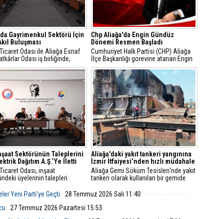
'da Gayrimenkul Sektörü İçin
Chp Aliağa'da Engin Gündüz
Akıl Buluşması
Dönemi Resmen Başladı
Ticaret Odası ile Aliağa Esnaf
Cumhuriyet Halk Partisi (CHP) Aliağa
tkârlar Odası iş birliğinde,
İlçe Başkanlığı görevine atanan Engin
faaliyet gösteren gayrimenkul
Gündüz, sosyal medya hesabından
nlarıyla sektörel istişare
yaptığı açıklamayla yeni döneme ilişkin
sı gerçekleştirildi.
mesajlar verdi.
İnşaat Sektörünün Taleplerini
Aliağa'daki yakıt tankeri yangınına
ktrik Dağıtım A.Ş.’Ye İletti
İzmir İtfaiyesi’nden hızlı müdahale
Ticaret Odası, inşaat
Aliağa Gemi Söküm Tesisleri'nde yakıt
ndeki üyelerinin talepleri
tankeri olarak kullanılan bir gemide
 GDZ Elektrik Dağıtım
yangın çıktı. İzmir Büyükşehir
leriyle toplantı düzenledi.
Belediyesi İtfaiye Dairesi Başkanlığı
ler Yeni Parti'ye Geçti
28 Temmuz 2026 Salı 11:40
ede sayaç panosu ve enerji
ekipleri, ihbarın ardından hızla bölgeye
üzenlemeleriyle ilgili yeni
ulaştı.
lcu
27 Temmuz 2026 Pazartesi 15:53
 ve başvuru süreçleri