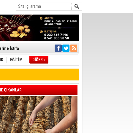
rine İstifa
ı
IK
EĞİTİM
DİĞER »
pıldı
 Toplandı
E ÇIKANLAR
A.Ş.’Ye İletti
Çağrısı
 hızlı müdahale
'ye Geçti