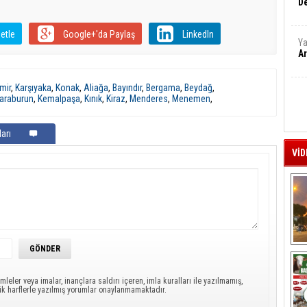
De
etle
Google+'da Paylaş
LinkedIn
Ya
Ar
mir
,
Karşıyaka
,
Konak
,
Aliağa
,
Bayındır
,
Bergama
,
Beydağ
,
araburun
,
Kemalpaşa
,
Kınık
,
Kiraz
,
Menderes
,
Menemen
,
arı
VİD
A
mleler veya imalar, inançlara saldırı içeren, imla kuralları ile yazılmamış,
ük harflerle yazılmış yorumlar onaylanmamaktadır.