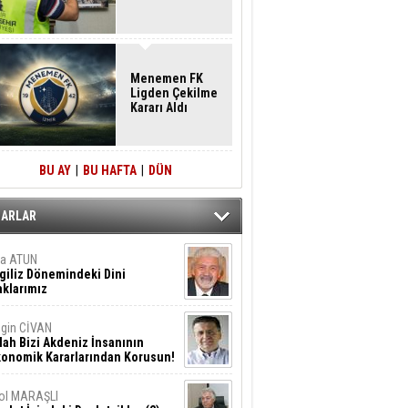
Menemen FK
Ligden Çekilme
Kararı Aldı
BU AY
|
BU HAFTA
|
DÜN
ZARLAR
ta ATUN
giliz Dönemindeki Dini
klarımız
gin CİVAN
lah Bizi Akdeniz İnsanının
konomik Kararlarından Korusun!
ol MARAŞLI