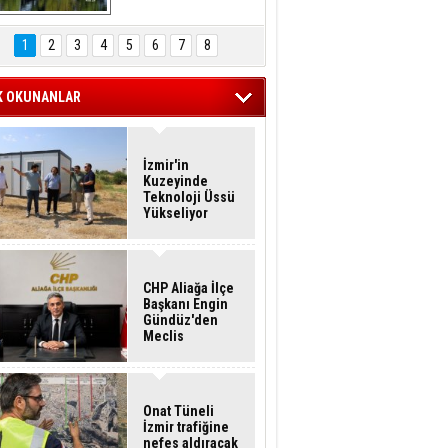
Hasan Eser'in 
Objektifinden
1
2
3
4
5
6
7
8
K OKUNANLAR
İzmir'in
Kuzeyinde
Teknoloji Üssü
Yükseliyor
CHP Aliağa İlçe
Başkanı Engin
Gündüz'den
Meclis
Üyelerine İstifa
Çağrısı
Onat Tüneli
İzmir trafiğine
nefes aldıracak