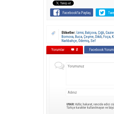
Facebook'ta Paylaş
Twe
Etiketler:
İzmir
,
Balçova
,
Çiğli
,
Gazie
Bornova
,
Buca
,
Çeşme
,
Dikili
,
Foça
,
K
Narlıbahçe
,
Ödemiş
,
Sef
Yorumlar
0
Facebook Yoruml
UYARI:
Küfür, hakaret, rencide edici cü
Türkçe karakter kullanılmayan ve büy