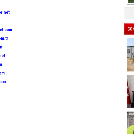
e.net
ÇO
et.com
om.tr
om
net
om
com
com