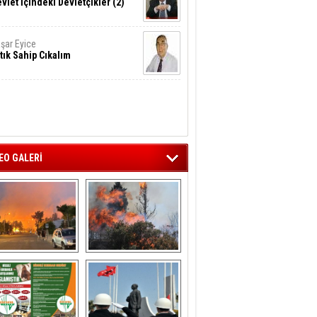
vlet İçindeki Devletçikler (2)
şar Eyice
tık Sahip Cıkalım
EO GALERİ
liağa ‘da  otluk 
Aliağa'nın Ciğerleri 
alanda çıkan 
Yandı
yangın evlere 
sıçramadan 
söndürüldü