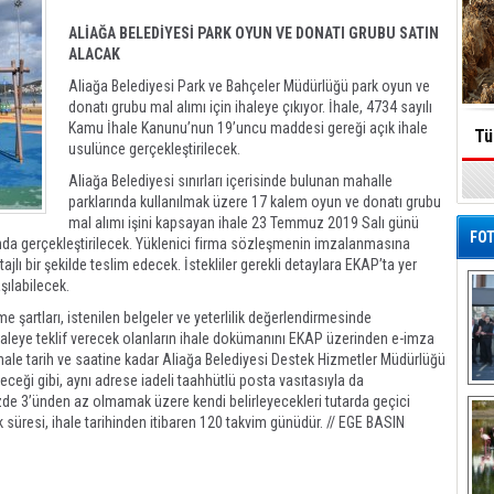
ALİAĞA BELEDİYESİ PARK OYUN VE DONATI GRUBU SATIN
ALACAK
Aliağa Belediyesi Park ve Bahçeler Müdürlüğü park oyun ve
donatı grubu mal alımı için ihaleye çıkıyor. İhale, 4734 sayılı
Kamu İhale Kanunu’nun 19’uncu maddesi gereği açık ihale
Tü
usulünce gerçekleştirilecek.
Aliağa Belediyesi sınırları içerisinde bulunan mahalle
parklarında kullanılmak üzere 17 kalem oyun ve donatı grubu
mal alımı işini kapsayan ihale 23 Temmuz 2019 Salı günü
FOT
nda gerçekleştirilecek. Yüklenici firma sözleşmenin imzalanmasına
lı bir şekilde teslim edecek. İstekliler gerekli detaylara EKAP’ta yer
şılabilecek.
me şartları, istenilen belgeler ve yeterlilik değerlendirmesinde
 İhaleye teklif verecek olanların ihale dokümanını EKAP üzerinden e-imza
, ihale tarih ve saatine kadar Aliağa Belediyesi Destek Hizmetler Müdürlüğü
ileceği gibi, aynı adrese iadeli taahhütlü posta vasıtasıyla da
De
n yüzde 3’ünden az olmamak üzere kendi belirleyecekleri tutarda geçici
Al
lik süresi, ihale tarihinden itibaren 120 takvim günüdür. // EGE BASIN