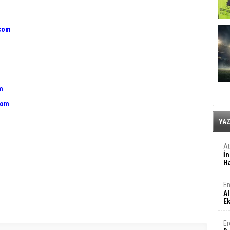
.com
m
com
YA
A
İn
Ha
En
Al
E
Er