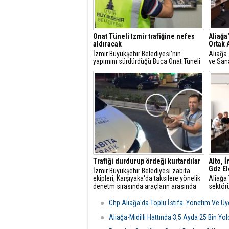
Onat Tüneli İzmir trafiğine nefes
Aliağa
aldıracak
Ortak 
İzmir Büyükşehir Belediyesi’nin
Aliağa 
yapımını sürdürdüğü Buca Onat Tüneli
ve Sana
tamamlandığında, Buca ile Bornova
ilçede 
arasındaki ulaşım 45 dakikadan 10
danışma
dakikaya inecek.
toplantı
Trafiği durdurup ördeği kurtardılar
Alto, 
Gdz Ele
İzmir Büyükşehir Belediyesi zabıta
ekipleri, Karşıyaka'da taksilere yönelik
Aliağa 
denetm sırasında araçların arasında
sektörü
kalan yeşilbaşlı dişi ördeği fark ederek
üzerine
trafiği durdurdu.
yetkili
Chp Aliağa'da Toplu İstifa: Yönetim Ve Üye
Görüşm
odası d
Aliağa-Midilli Hattında 3,5 Ayda 25 Bin Yo
şartlar