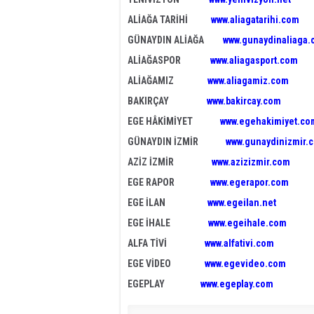
ALİAĞA TARİHİ
www.aliagatarihi.com
GÜNAYDIN ALİAĞA
www.gunaydinaliaga
ALİAĞASPOR
www.aliagasport.com
ALİAĞAMIZ
www.aliagamiz.com
BAKIRÇAY
www.bakircay.com
EGE HÂKİMİYET
www.egehakimiyet.co
GÜNAYDIN İZMİR
www.gunaydinizmir.
AZİZ İZMİR
www.azizizmir.com
EGE RAPOR
www.egerapor.com
EGE İLAN
www.egeilan.net
EGE İHALE
www.egeihale.com
ALFA TİVİ
www.alfativi.com
EGE VİDEO
www.egevideo.com
EGEPLAY
www.egeplay.com