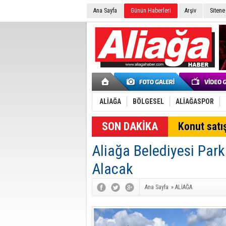
Ana Sayfa
Günün Haberleri
Arşiv
Sitene
ALİAĞA
BÖLGESEL
ALİAĞASPOR
SON DAKİKA
Konut satış
Aliağa Belediyesi Par
Alacak
Ana Sayfa
»
ALİAĞA