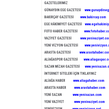
GAZETELERİMİZ
GÜNAYDIN EGE GAZETESİ
www.gunaydineg
BAKIRÇAY GAZETESİ
www.bakircay.com
EGE HÂKİMİYET GAZETESİ
www.egehakimiy
FOTO HABER GAZETESİ
www.fotohaber.c
VAZİYET GAZETESİ
www.yenivaziyet.c
YENİ VİZYON GAZETESİ
www.yenivizyon.
ARASTA GAZETESİ
www.arastahaber.c
ALİAĞASPOR GAZETESİ
www.aliagaspor.
SAZAN MİZAH GAZETESİ
www.yenisazan.
İNTERNET SİTELERİ İÇİN TIKLAYINIZ
ALİAĞA HABER
www.aliagahaber.com
ARASTA HABER
www.arastahaber.com
YENİ SAZAN
www.yenisazan.com
YENİ VAZİYET
www.yenivaziyet.com
YENİVİZYON
www.yenivizyon.net