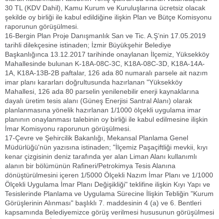
30 TL (KDV Dahil), Kamu Kurum ve Kuruluşlarına ücretsiz olacak
şekilde oy birliği ile kabul edildiğine ilişkin Plan ve Bütçe Komisyonu
raporunun görüşülmesi.
16-Bergin Plan Proje Danışmanlık San ve Tic. A.Ş’nin 17.05.2019
tarihli dilekçesine istinaden; İzmir Büyükşehir Belediye
Başkanlığınca 13.12.2017 tarihinde onaylanan İlçemiz, Yüksekköy
Mahallesinde bulunan K-18A-08C-3C, K18A-08C-3D, K18A-14A-
1A, K18A-13B-2B paftalar, 126 ada 80 numaralı parsele ait nazım
imar planı kararları doğrultusunda hazırlanan "Yüksekköy
Mahallesi, 126 ada 80 parselin yenilenebilir enerji kaynaklarına
dayalı üretim tesis alanı (Güneş Enerjisi Santral Alanı) olarak
planlanmasına yönelik hazırlanan 1/1000 ölçekli uygulama imar
planının onaylanması talebinin oy birliği ile kabul edilmesine ilişkin
İmar Komisyonu raporunun görüşülmesi.
17-Çevre ve Şehircilik Bakanlığı, Mekansal Planlama Genel
Müdürlüğü'nün yazısına istinaden; "İlçemiz Paşaçiftliği mevkii, kıyı
kenar çizgisinin deniz tarafında yer alan Liman Alanı kullanımlı
alanın bir bölümünün Rafineri/Petrokimya Tesis Alanına
dönüştürülmesini içeren 1/5000 Ölçekli Nazım İmar Planı ve 1/1000
Ölçekli Uygulama İmar Planı Değişikliği" teklifine ilişkin Kıyı Yapı ve
Tesislerinde Planlama ve Uygulama Sürecine İlişkin Tebliğin "Kurum
Görüşlerinin Alınması" başlıklı 7. maddesinin 4 (a) ve 6. Bentleri
kapsamında Belediyemizce görüş verilmesi hususunun görüşülmesi