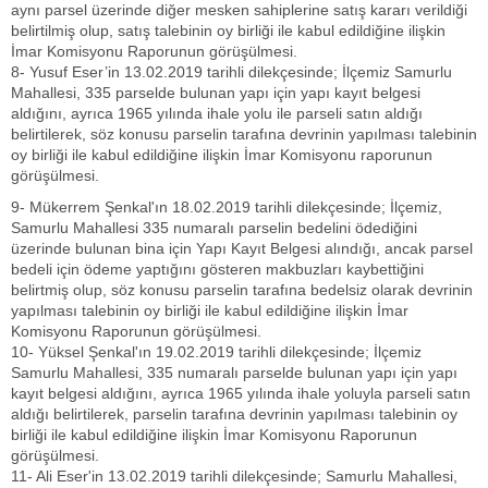
aynı parsel üzerinde diğer mesken sahiplerine satış kararı verildiği
belirtilmiş olup, satış talebinin oy birliği ile kabul edildiğine ilişkin
İmar Komisyonu Raporunun görüşülmesi.
8- Yusuf Eser’in 13.02.2019 tarihli dilekçesinde; İlçemiz Samurlu
Mahallesi, 335 parselde bulunan yapı için yapı kayıt belgesi
aldığını, ayrıca 1965 yılında ihale yolu ile parseli satın aldığı
belirtilerek, söz konusu parselin tarafına devrinin yapılması talebinin
oy birliği ile kabul edildiğine ilişkin İmar Komisyonu raporunun
görüşülmesi.
9- Mükerrem Şenkal'ın 18.02.2019 tarihli dilekçesinde; İlçemiz,
Samurlu Mahallesi 335 numaralı parselin bedelini ödediğini
üzerinde bulunan bina için Yapı Kayıt Belgesi alındığı, ancak parsel
bedeli için ödeme yaptığını gösteren makbuzları kaybettiğini
belirtmiş olup, söz konusu parselin tarafına bedelsiz olarak devrinin
yapılması talebinin oy birliği ile kabul edildiğine ilişkin İmar
Komisyonu Raporunun görüşülmesi.
10- Yüksel Şenkal'ın 19.02.2019 tarihli dilekçesinde; İlçemiz
Samurlu Mahallesi, 335 numaralı parselde bulunan yapı için yapı
kayıt belgesi aldığını, ayrıca 1965 yılında ihale yoluyla parseli satın
aldığı belirtilerek, parselin tarafına devrinin yapılması talebinin oy
birliği ile kabul edildiğine ilişkin İmar Komisyonu Raporunun
görüşülmesi.
11- Ali Eser'in 13.02.2019 tarihli dilekçesinde; Samurlu Mahallesi,