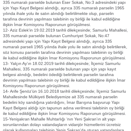
335 numaralı parselde bulunan Eser Sokak, No:3 adresindeki yapı
için Yapı Kayıt Belgesi alındığı, ayrıca 335 numaralı parselin 1965
yılında ihale yolu ile satın alındığı belirtilmekte olup, parselin
tarafına devrinin yapılması talebinin oy birliği ile kabul edildiğine
ilişkin İmar Komisyonu Raporunun görüşülmesi.
12- Aziz Eslek'in 19.02.2019 tarihli dilekçesinde; Samurlu Mahallesi,
335 numaralı parselde bulunan Cumhuriyet Sokak, No:47
adresindeki yapı için Yapı Kayıt Belgesi alındığı, ayrıca 335
numaralı parseli 1965 yılında ihale yolu ile satın alındığı belirtilerek,
söz konusu parselin tarafına devrinin yapılması talebinin oy birliği
ile kabul edildiğine ilişkin İmar Komisyonu Raporunun görüşülmesi.
13- Yalçın Ay’ın 18.02.2019 tarihli dilekçesinde; İlçemiz Samurlu
Mahallesi, 335 numaralı parselde bulunan yapı için yapı kayıt
belgesi alındığı, bedelini ödediği belirtilerek parselin tarafına
devrinin yapılması talebinin oy birliği ile kabul edildiğine ilişkin İmar
Komisyonu Raporunun görüşülmesi.
14- Arife Şenöz’ün 16.10.2018 tarihli dilekçesinde; İlçemiz Samurlu
Mahallesinde Mülkiyeti Belediyemize ait 335 numaralı parselin
bedelini köy sandığına yatırdığını, İmar Barışına başvurup Yapı
Kayıt Belgesi aldığı için tapunun adına verilmesi talebinin oy birliği
ile kabul edildiğine ilişkin İmar Komisyonu Raporunun görüşülmesi.
15-Yenişakran Mahalle Muhtarlığı ‘nın Yeni Şakran’ın alt yapı
sorunlarından dolayı vatandaşların vidanjör hizmetlerini ücretsiz
olarak kullanmaları talebinin Yeniş Şakran’da oturan vatandaşlara