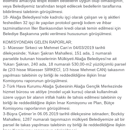
edilmesi amacıyla tespit edilen bedellerin uygun olup olmadığının,
veya Belediyemiz tarafından tespit edilecek bedellerin taraflarına
bildirilmesi talebinin görüşülmesi.
18- Aliağa Belediyesi’nde kadrolu işçi olarak çalışan ve iş akitleri
feshedilen 32 işçi ile yapılan protokol gereği kıdem ve ihbar
tazminatlarının İller Bankasından kredi olarak temin edilmesi için
Belediye Başkanına yetki verilmesi hususunun görüşülmesi.
KOMİSYONDAN GELEN RAPORLAR;
1- Müesser Sirkeci ve Mehmet Can’ın 04/03/2019 tarihli
dilekçesinde; Yukarı Şakran Mahallesi, 151 ada, 1 numaralı
parselde bulunan hisselerinin Mülkiyeti Aliağa Belediyesi’ne ait
Yukarı Şakran, 240 ada, 18 numaralı 530,00-m2 yüzölçümlü parsel
ile (2/3 hisse Müesser SİRKECİ, 1/3 hisse Mehmet CAN) takasının
yapılması talebinin oy birliği ile reddedildiğine ilişkin İmar
Komisyonu raporunun görüşülmesi.
2-Türk Hava Kurumu Aliağa Şubesinin Aliağa Gençlik Merkezinde
hizmet bürosu ve atölye (model uçak kursu) olarak kullanılmak
üzere uygun bir alanın irtifak hakkı ile tahsis edilmesi talebinin oy
birliği ile reddedildiğine ilişkin İmar Komisyonu ve Plan, Bütçe
Komisyonu raporlarının görüşülmesi.
3-Büşra Çetiner’in 06.05.2019 tarihli dilekçesine istinaden; Bozköy
Mahallesi, 1287 numaralı taşınmazın mülkiyeti Belediyemize ait bir
parsel ile takas yapılması talebinin oy birliği ile reddedildiğine ilişkin