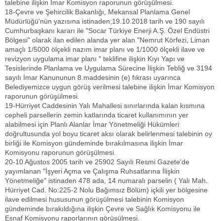
talebine ilişkin İmar Komisyon raporunun görüşülmesi.
18-Çevre ve Şehircilik Bakanlığı, Mekansal Planlama Genel
Müdürlüğü'nün yazısına istinaden;19.10.2018 tarih ve 190 sayılı
Cumhurbaşkanı kararı ile "Socar Türkiye Enerji A.Ş. Özel Endüstri
Bölgesi" olarak ilan edilen alanda yer alan "Nemrut Körfezi, Liman
amaçlı 1/5000 ölçekli nazım imar planı ve 1/1000 ölçekli ilave ve
revizyon uygulama imar planı " teklifine ilişkin Kıyı Yapı ve
Tesislerinde Planlama ve Uygulama Sürecine İlişkin Tebliğ ve 3194
sayılı İmar Kanununun 8.maddesinin (e) fıkrası uyarınca
Belediyemizce uygun görüş verilmesi talebine ilişkin İmar Komisyon
raporunun görüşülmesi.
19-Hürriyet Caddesinin Yalı Mahallesi sınırlarında kalan kısmına
cepheli parsellerin zemin katlarında ticaret kullanımının yer
alabilmesi için Planlı Alanlar İmar Yönetmeliği Hükümleri
doğrultusunda yol boyu ticaret aksı olarak belirlenmesi talebinin oy
birliği ile Komisyon gündeminde bırakılmasına ilişkin İmar
Komisyonu raporunun görüşülmesi.
20-10 Ağustos 2005 tarih ve 25902 Sayılı Resmi Gazete'de
yayımlanan "İşyeri Açma ve Çalışma Ruhsatlarına İlişkin
Yönetmeliğe" istinaden 478 ada, 14 numaralı parselin ( Yalı Mah.
Hürriyet Cad. No:225-2 Nolu Bağımsız Bölüm) içkili yer bölgesine
ilave edilmesi hususunun görüşülmesi talebinin Komisyon
gündeminde bırakıldığına ilişkin Çevre ve Sağlık Komisyonu ile
Esnaf Komisyonu raporlarının görüşülmesi.