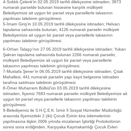
4-Sıddık Çelenk’in 02.05.2019 tarihli dilekçesine istinaden; 3873
numaralı parselde bulunan hissesine karşılık mülkiyeti
Belediyemize ait uygun bir parsel veya parsellerle takasının
yapılması talebinin görüşülmesi.
5-İmam Giriş'in 10.05.2019 tarihli dilekçesine istinaden; Helvacı
tapulama sahasında bulunan, 4126 numaralı parselin mülkiyeti
Belediyemize ait uygun bir parsel veya parsellerle takasının
yapılması talebinin görüşülmesi.
6-Orhan Talaşçı'nın 27.05.2019 tarihli dilekçesine istinaden; Yukarı
Şakran tapulama sahasında bulunan 2266 numaralı parselin,
mülkiyeti Belediyemize ait uygun bir parsel veya parsellerle
takasının yapılması talebinin görüşülmesi.
7-Mustafa Şener’in 06.05.2019 tarihli dilekçesine istinaden; Çıtak
Mahallesi, 441 numaralı parselin yapı kayıt belgesine istinaden
tarafına satılması talebinin görüşülmesi.
8-Ömer Muharrem Bülbül’ün 03.05.2019 tarihli dilekçesine
istinaden; İlçemiz 7683 numaralı parselin mülkiyeti Belediyemize ait
uygun bir parsel veya parsellerle takasının yapılması talebinin
görüşülmesi.
9-Belediyemiz ile S.H.Ç.E.K. İzmir İl Sosyal Hizmetler Müdürlüğü
arasında İlçemizdeki 2 (iki) Çocuk Evinin kira ödemelerinin
yapılmasına ilişkin 2006 yılında imzalanan İşbirliği Protokolünün
süresi sona erdiğinden, Karşıyaka Kaymakamlığı Çocuk Evleri