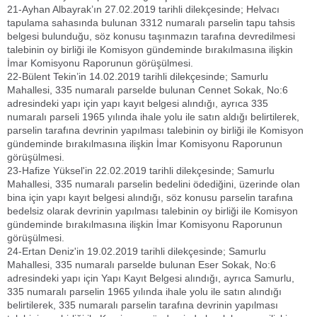
21-Ayhan Albayrak’ın 27.02.2019 tarihli dilekçesinde; Helvacı
tapulama sahasında bulunan 3312 numaralı parselin tapu tahsis
belgesi bulunduğu, söz konusu taşınmazın tarafına devredilmesi
talebinin oy birliği ile Komisyon gündeminde bırakılmasına ilişkin
İmar Komisyonu Raporunun görüşülmesi.
22-Bülent Tekin’in 14.02.2019 tarihli dilekçesinde; Samurlu
Mahallesi, 335 numaralı parselde bulunan Cennet Sokak, No:6
adresindeki yapı için yapı kayıt belgesi alındığı, ayrıca 335
numaralı parseli 1965 yılında ihale yolu ile satın aldığı belirtilerek,
parselin tarafına devrinin yapılması talebinin oy birliği ile Komisyon
gündeminde bırakılmasına ilişkin İmar Komisyonu Raporunun
görüşülmesi.
23-Hafize Yüksel'in 22.02.2019 tarihli dilekçesinde; Samurlu
Mahallesi, 335 numaralı parselin bedelini ödediğini, üzerinde olan
bina için yapı kayıt belgesi alındığı, söz konusu parselin tarafına
bedelsiz olarak devrinin yapılması talebinin oy birliği ile Komisyon
gündeminde bırakılmasına ilişkin İmar Komisyonu Raporunun
görüşülmesi.
24-Ertan Deniz'in 19.02.2019 tarihli dilekçesinde; Samurlu
Mahallesi, 335 numaralı parselde bulunan Eser Sokak, No:6
adresindeki yapı için Yapı Kayıt Belgesi alındığı, ayrıca Samurlu,
335 numaralı parselin 1965 yılında ihale yolu ile satın alındığı
belirtilerek, 335 numaralı parselin tarafına devrinin yapılması