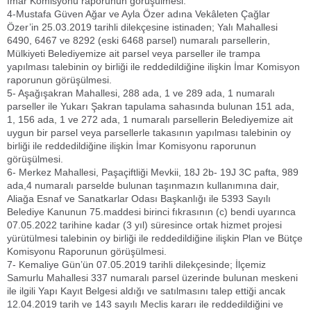
İmar Komisyonu raporunun görüşülmesi.
4-Mustafa Güven Ağar ve Ayla Özer adına Vekâleten Çağlar
Özer’in 25.03.2019 tarihli dilekçesine istinaden; Yalı Mahallesi
6490, 6467 ve 8292 (eski 6468 parsel) numaralı parsellerin,
Mülkiyeti Belediyemize ait parsel veya parseller ile trampa
yapılması talebinin oy birliği ile reddedildiğine ilişkin İmar Komisyon
raporunun görüşülmesi.
5- Aşağışakran Mahallesi, 288 ada, 1 ve 289 ada, 1 numaralı
parseller ile Yukarı Şakran tapulama sahasında bulunan 151 ada,
1, 156 ada, 1 ve 272 ada, 1 numaralı parsellerin Belediyemize ait
uygun bir parsel veya parsellerle takasının yapılması talebinin oy
birliği ile reddedildiğine ilişkin İmar Komisyonu raporunun
görüşülmesi.
6- Merkez Mahallesi, Paşaçiftliği Mevkii, 18J 2b- 19J 3C pafta, 989
ada,4 numaralı parselde bulunan taşınmazın kullanımına dair,
Aliağa Esnaf ve Sanatkarlar Odası Başkanlığı ile 5393 Sayılı
Belediye Kanunun 75.maddesi birinci fıkrasının (c) bendi uyarınca
07.05.2022 tarihine kadar (3 yıl) süresince ortak hizmet projesi
yürütülmesi talebinin oy birliği ile reddedildiğine ilişkin Plan ve Bütçe
Komisyonu Raporunun görüşülmesi.
7- Kemaliye Gün’ün 07.05.2019 tarihli dilekçesinde; İlçemiz
Samurlu Mahallesi 337 numaralı parsel üzerinde bulunan meskeni
ile ilgili Yapı Kayıt Belgesi aldığı ve satılmasını talep ettiği ancak
12.04.2019 tarih ve 143 sayılı Meclis kararı ile reddedildiğini ve