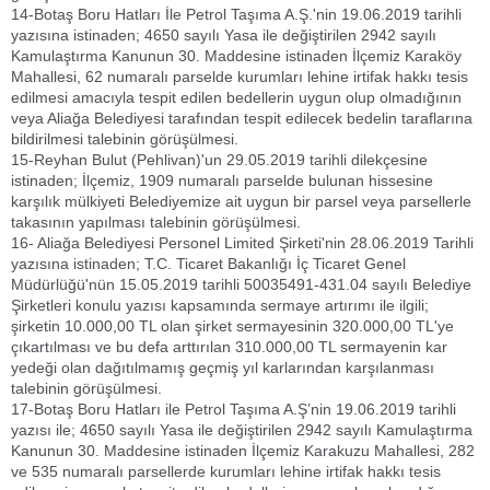
14-Botaş Boru Hatları İle Petrol Taşıma A.Ş.'nin 19.06.2019 tarihli
yazısına istinaden; 4650 sayılı Yasa ile değiştirilen 2942 sayılı
Kamulaştırma Kanunun 30. Maddesine istinaden İlçemiz Karaköy
Mahallesi, 62 numaralı parselde kurumları lehine irtifak hakkı tesis
edilmesi amacıyla tespit edilen bedellerin uygun olup olmadığının
veya Aliağa Belediyesi tarafından tespit edilecek bedelin taraflarına
bildirilmesi talebinin görüşülmesi.
15-Reyhan Bulut (Pehlivan)'un 29.05.2019 tarihli dilekçesine
istinaden; İlçemiz, 1909 numaralı parselde bulunan hissesine
karşılık mülkiyeti Belediyemize ait uygun bir parsel veya parsellerle
takasının yapılması talebinin görüşülmesi.
16- Aliağa Belediyesi Personel Limited Şirketi'nin 28.06.2019 Tarihli
yazısına istinaden; T.C. Ticaret Bakanlığı İç Ticaret Genel
Müdürlüğü'nün 15.05.2019 tarihli 50035491-431.04 sayılı Belediye
Şirketleri konulu yazısı kapsamında sermaye artırımı ile ilgili;
şirketin 10.000,00 TL olan şirket sermayesinin 320.000,00 TL'ye
çıkartılması ve bu defa arttırılan 310.000,00 TL sermayenin kar
yedeği olan dağıtılmamış geçmiş yıl karlarından karşılanması
talebinin görüşülmesi.
17-Botaş Boru Hatları ile Petrol Taşıma A.Ş’nin 19.06.2019 tarihli
yazısı ile; 4650 sayılı Yasa ile değiştirilen 2942 sayılı Kamulaştırma
Kanunun 30. Maddesine istinaden İlçemiz Karakuzu Mahallesi, 282
ve 535 numaralı parsellerde kurumları lehine irtifak hakkı tesis