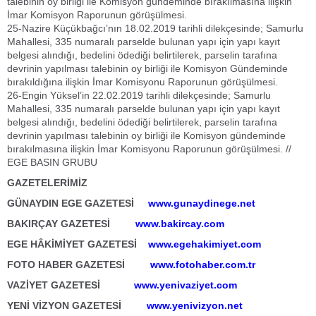
talebinin oy birliği ile Komisyon gündeminde bırakılmasına ilişkin
İmar Komisyon Raporunun görüşülmesi.
25-Nazire Küçükbağcı’nın 18.02.2019 tarihli dilekçesinde; Samurlu
Mahallesi, 335 numaralı parselde bulunan yapı için yapı kayıt
belgesi alındığı, bedelini ödediği belirtilerek, parselin tarafına
devrinin yapılması talebinin oy birliği ile Komisyon Gündeminde
bırakıldığına ilişkin İmar Komisyonu Raporunun görüşülmesi.
26-Engin Yüksel’in 22.02.2019 tarihli dilekçesinde; Samurlu
Mahallesi, 335 numaralı parselde bulunan yapı için yapı kayıt
belgesi alındığı, bedelini ödediği belirtilerek, parselin tarafına
devrinin yapılması talebinin oy birliği ile Komisyon gündeminde
bırakılmasına ilişkin İmar Komisyonu Raporunun görüşülmesi. //
EGE BASIN GRUBU
GAZETELERİMİZ
GÜNAYDIN EGE GAZETESİ
www.gunaydinege.net
BAKIRÇAY GAZETESİ
www.bakircay.com
EGE HÂKİMİYET GAZETESİ
www.egehakimiyet.com
FOTO HABER GAZETESİ
www.fotohaber.com.tr
VAZİYET GAZETESİ
www.yenivaziyet.com
YENİ VİZYON GAZETESİ
www.yenivizyon.net