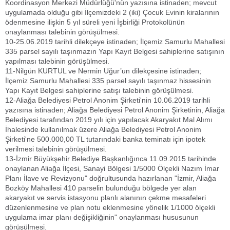
Koordinasyon Merkezi Müdürlüğü'nün yazısına istinaden; mevcut
uygulamada olduğu gibi İlçemizdeki 2 (iki) Çocuk Evinin kiralarının
ödenmesine ilişkin 5 yıl süreli yeni İşbirliği Protokolünün
onaylanması talebinin görüşülmesi.
10-25.06.2019 tarihli dilekçeye istinaden; İlçemiz Samurlu Mahallesi
335 parsel sayılı taşınmazın Yapı Kayıt Belgesi sahiplerine satışının
yapılması talebinin görüşülmesi.
11-Nilgün KURTUL ve Nermin Uğur’un dilekçesine istinaden;
İlçemiz Samurlu Mahallesi 335 parsel sayılı taşınmaz hissesinin
Yapı Kayıt Belgesi sahiplerine satışı talebinin görüşülmesi.
12-Aliağa Belediyesi Petrol Anonim Şirketi'nin 10.06.2019 tarihli
yazısına istinaden; Aliağa Belediyesi Petrol Anonim Şirketinin, Aliağa
Belediyesi tarafından 2019 yılı için yapılacak Akaryakıt Mal Alımı
İhalesinde kullanılmak üzere Aliağa Belediyesi Petrol Anonim
Şirketi'ne 500.000,00 TL tutarındaki banka teminatı için ipotek
verilmesi talebinin görüşülmesi.
13-İzmir Büyükşehir Belediye Başkanlığınca 11.09.2015 tarihinde
onaylanan Aliağa İlçesi, Sanayi Bölgesi 1/5000 Ölçekli Nazım İmar
Planı İlave ve Revizyonu" doğrultusunda hazırlanan "İzmir, Aliağa
Bozköy Mahallesi 410 parselin bulunduğu bölgede yer alan
akaryakıt ve servis istasyonu planlı alanının çekme mesafeleri
düzenlenmesine ve plan notu eklenmesine yönelik 1/1000 ölçekli
uygulama imar planı değişikliğinin" onaylanması hususunun
görüşülmesi.