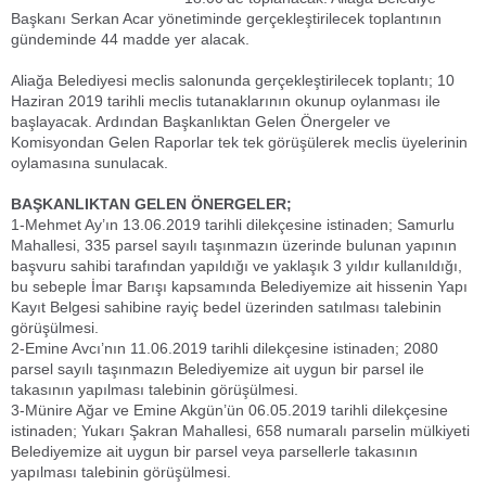
Başkanı Serkan Acar yönetiminde gerçekleştirilecek toplantının
gündeminde 44 madde yer alacak.
Aliağa Belediyesi meclis salonunda gerçekleştirilecek toplantı; 10
Haziran 2019 tarihli meclis tutanaklarının okunup oylanması ile
başlayacak. Ardından Başkanlıktan Gelen Önergeler ve
Komisyondan Gelen Raporlar tek tek görüşülerek meclis üyelerinin
oylamasına sunulacak.
BAŞKANLIKTAN GELEN ÖNERGELER;
1-Mehmet Ay’ın 13.06.2019 tarihli dilekçesine istinaden; Samurlu
Mahallesi, 335 parsel sayılı taşınmazın üzerinde bulunan yapının
başvuru sahibi tarafından yapıldığı ve yaklaşık 3 yıldır kullanıldığı,
bu sebeple İmar Barışı kapsamında Belediyemize ait hissenin Yapı
Kayıt Belgesi sahibine rayiç bedel üzerinden satılması talebinin
görüşülmesi.
2-Emine Avcı’nın 11.06.2019 tarihli dilekçesine istinaden; 2080
parsel sayılı taşınmazın Belediyemize ait uygun bir parsel ile
takasının yapılması talebinin görüşülmesi.
3-Münire Ağar ve Emine Akgün’ün 06.05.2019 tarihli dilekçesine
istinaden; Yukarı Şakran Mahallesi, 658 numaralı parselin mülkiyeti
Belediyemize ait uygun bir parsel veya parsellerle takasının
yapılması talebinin görüşülmesi.