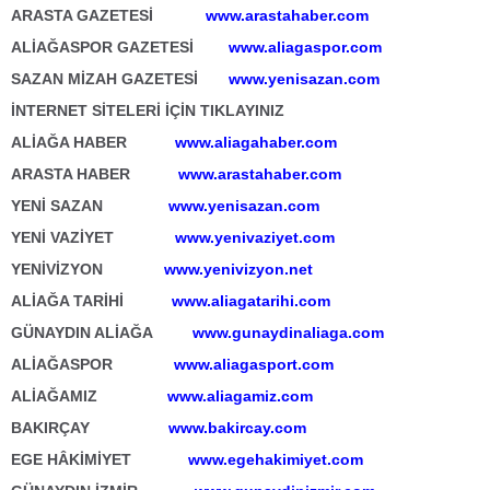
ARASTA GAZETESİ
www.arastahaber.com
ALİAĞASPOR GAZETESİ
www.aliagaspor.com
SAZAN MİZAH GAZETESİ
www.yenisazan.com
İNTERNET SİTELERİ İÇİN TIKLAYINIZ
ALİAĞA HABER
www.aliagahaber.com
ARASTA HABER
www.arastahaber.com
YENİ SAZAN
www.yenisazan.com
YENİ VAZİYET
www.yenivaziyet.com
YENİVİZYON
www.yenivizyon.net
ALİAĞA TARİHİ
www.aliagatarihi.com
GÜNAYDIN ALİAĞA
www.gunaydinaliaga.com
ALİAĞASPOR
www.aliagasport.com
ALİAĞAMIZ
www.aliagamiz.com
BAKIRÇAY
www.bakircay.com
EGE HÂKİMİYET
www.egehakimiyet.com