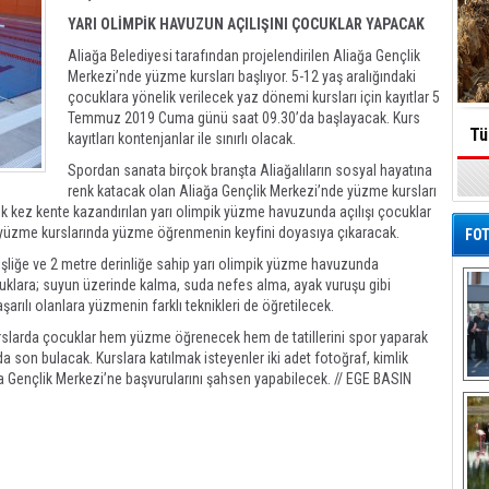
YARI OLİMPİK HAVUZUN AÇILIŞINI ÇOCUKLAR YAPACAK
Aliağa Belediyesi tarafından projelendirilen Aliağa Gençlik
Merkezi’nde yüzme kursları başlıyor. 5-12 yaş aralığındaki
çocuklara yönelik verilecek yaz dönemi kursları için kayıtlar 5
Temmuz 2019 Cuma günü saat 09.30’da başlayacak. Kurs
Tü
kayıtları kontenjanlar ile sınırlı olacak.
Spordan sanata birçok branşta Aliağalıların sosyal hayatına
renk katacak olan Aliağa Gençlik Merkezi’nde yüzme kursları
n ilk kez kente kazandırılan yarı olimpik yüzme havuzunda açılışı çocuklar
k yüzme kurslarında yüzme öğrenmenin keyfini doyasıya çıkaracak.
FOT
şliğe ve 2 metre derinliğe sahip yarı olimpik yüzme havuzunda
cuklara; suyun üzerinde kalma, suda nefes alma, ayak vuruşu gibi
arılı olanlara yüzmenin farklı teknikleri de öğretilecek.
rslarda çocuklar hem yüzme öğrenecek hem de tatillerini spor yaparak
a son bulacak. Kurslara katılmak isteyenler iki adet fotoğraf, kimlik
ağa Gençlik Merkezi’ne başvurularını şahsen yapabilecek. // EGE BASIN
De
Al