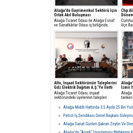
Aliağa'da Gayrimenkul Sektörü İçin
Chp Al
Ortak Akıl Buluşması
Dönem
Aliağa Ticaret Odası ile Aliağa Esnaf
Cumhuri
ve Sanatkârlar Odası iş birliğinde,
İlçe Ba
ilçede faaliyet gösteren gayrimenkul
Gündüz
danışmanlarıyla sektörel istişare
yaptığı
toplantısı gerçekleştirildi.
mesajla
Alto, İnşaat Sektörünün Taleplerini
Aliağa
Gdz Elektrik Dağıtım A.Ş.’Ye İletti
İzmir 
Aliağa Ticaret Odası, inşaat
Aliağa
sektöründeki üyelerinin talepleri
tankeri
üzerine GDZ Elektrik Dağıtım
yangın 
yetkilileriyle toplantı düzenledi.
Belediy
Aliağa-Midilli Hattında 3,5 Ayda 25 Bin Yo
Görüşmede sayaç panosu ve enerji
ekipler
odası düzenlemeleriyle ilgili yeni
ulaştı.
Petrol-İş Sendikası Genel Başkanı Süleym
şartlar ve başvuru süreçleri
Aliağa Sanat Günleri Şakran Zeytin Ve Deniz
değerlendirildi.
Aliağa'da "Apark" Uygulaması Mahkeme Ka