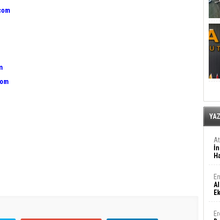
.com
m
com
YA
A
İn
Ha
En
Al
E
Er