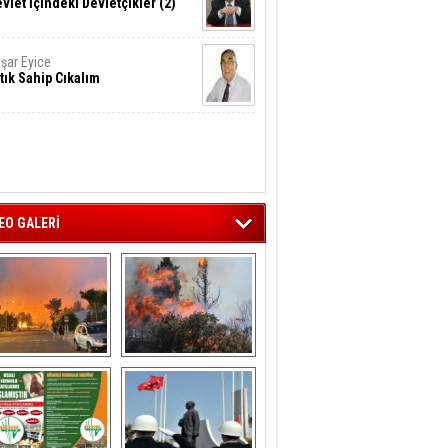
vlet İçindeki Devletçikler (2)
şar Eyice
tık Sahip Cıkalım
EO GALERİ
liağa ‘da  otluk 
Aliağa'nın Ciğerleri 
alanda çıkan 
Yandı
yangın evlere 
sıçramadan 
söndürüldü