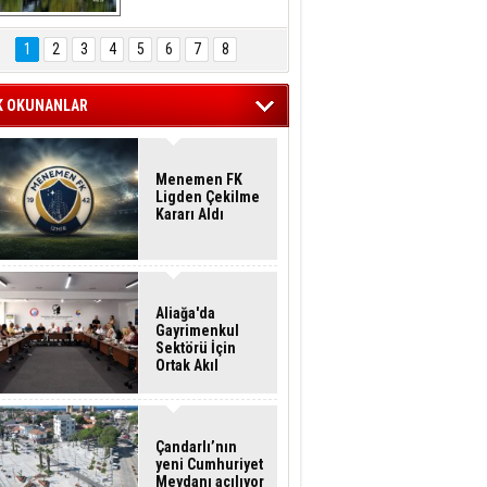
Hasan Eser'in 
Objektifinden
1
2
3
4
5
6
7
8
K OKUNANLAR
Menemen FK
Ligden Çekilme
Kararı Aldı
Aliağa'da
Gayrimenkul
Sektörü İçin
Ortak Akıl
Buluşması
Çandarlı’nın
yeni Cumhuriyet
Meydanı açılıyor