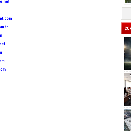
e.net
et.com
om.tr
ÇO
om
net
om
com
com