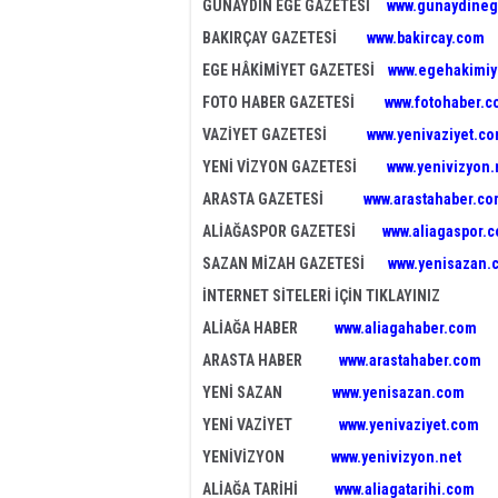
GÜNAYDIN EGE GAZETESİ
www.gunaydineg
BAKIRÇAY GAZETESİ
www.bakircay.com
EGE HÂKİMİYET GAZETESİ
www.egehakimiy
FOTO HABER GAZETESİ
www.fotohaber.c
VAZİYET GAZETESİ
www.yenivaziyet.c
YENİ VİZYON GAZETESİ
www.yenivizyon.
ARASTA GAZETESİ
www.arastahaber.c
ALİAĞASPOR GAZETESİ
www.aliagaspor.
SAZAN MİZAH GAZETESİ
www.yenisazan.
İNTERNET SİTELERİ İÇİN TIKLAYINIZ
ALİAĞA HABER
www.aliagahaber.com
ARASTA HABER
www.arastahaber.com
YENİ SAZAN
www.yenisazan.com
YENİ VAZİYET
www.yenivaziyet.com
YENİVİZYON
www.yenivizyon.net
ALİAĞA TARİHİ
www.aliagatarihi.com