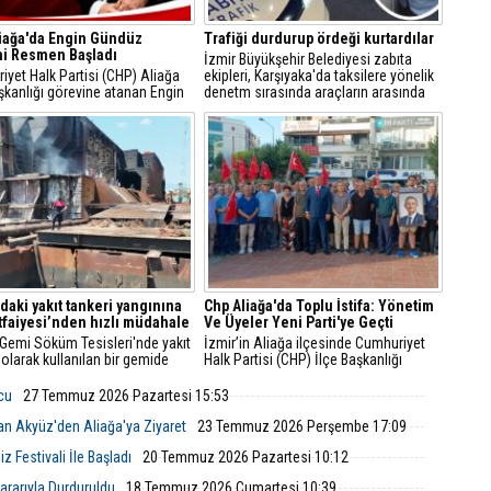
iağa'da Engin Gündüz
Trafiği durdurup ördeği kurtardılar
i Resmen Başladı
İzmir Büyükşehir Belediyesi zabıta
yet Halk Partisi (CHP) Aliağa
ekipleri, Karşıyaka'da taksilere yönelik
şkanlığı görevine atanan Engin
denetm sırasında araçların arasında
, sosyal medya hesabından
kalan yeşilbaşlı dişi ördeği fark ederek
 açıklamayla yeni döneme ilişkin
trafiği durdurdu.
r verdi.
'daki yakıt tankeri yangınına
Chp Aliağa'da Toplu İstifa: Yönetim
İtfaiyesi’nden hızlı müdahale
Ve Üyeler Yeni Parti'ye Geçti
 Gemi Söküm Tesisleri'nde yakıt
İzmir’in Aliağa ilçesinde Cumhuriyet
 olarak kullanılan bir gemide
Halk Partisi (CHP) İlçe Başkanlığı
çıktı. İzmir Büyükşehir
yönetim kurulu ve çok sayıda parti
esi İtfaiye Dairesi Başkanlığı
üyesi, düzenlenen basın toplantısıyla
lcu
27 Temmuz 2026 Pazartesi 15:53
i, ihbarın ardından hızla bölgeye
görevlerinden ve parti üyeliklerinden
istifa ettiklerini duyurarak Yeni Parti’ye
an Akyüz'den Aliağa'ya Ziyaret
23 Temmuz 2026 Perşembe 17:09
katıldıklarını açıkladı.
 Festivali İle Başladı
20 Temmuz 2026 Pazartesi 10:12
rarıyla Durduruldu
18 Temmuz 2026 Cumartesi 10:39