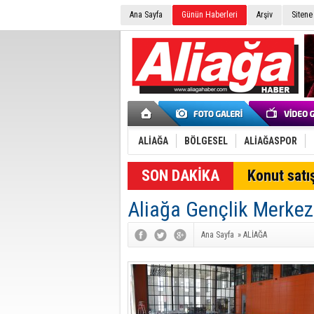
Ana Sayfa
Günün Haberleri
Arşiv
Sitene
ALİAĞA
BÖLGESEL
ALİAĞASPOR
SON DAKİKA
Konut satış
Aliağa Gençlik Merkez
Ana Sayfa
»
ALİAĞA