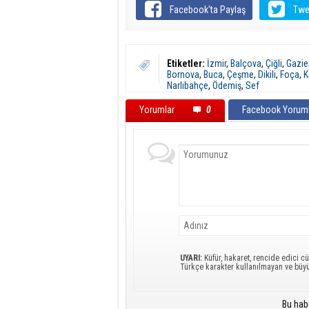
Facebook'ta Paylaş
Twe
Etiketler:
İzmir
,
Balçova
,
Çiğli
,
Gazie
Bornova
,
Buca
,
Çeşme
,
Dikili
,
Foça
,
K
Narlıbahçe
,
Ödemiş
,
Sef
Yorumlar
0
Facebook Yoruml
UYARI:
Küfür, hakaret, rencide edici cü
Türkçe karakter kullanılmayan ve büy
Bu hab