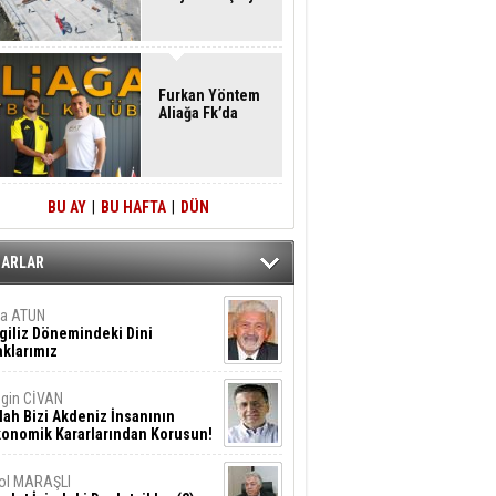
Furkan Yöntem
Aliağa Fk’da
BU AY
|
BU HAFTA
|
DÜN
ZARLAR
ta ATUN
giliz Dönemindeki Dini
klarımız
gin CİVAN
lah Bizi Akdeniz İnsanının
konomik Kararlarından Korusun!
ol MARAŞLI