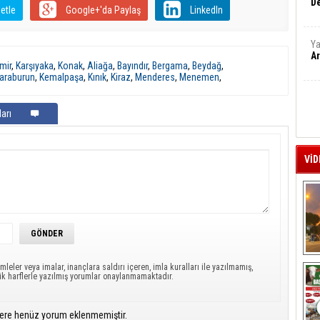
De
etle
Google+'da Paylaş
LinkedIn
Ya
Ar
mir
,
Karşıyaka
,
Konak
,
Aliağa
,
Bayındır
,
Bergama
,
Beydağ
,
araburun
,
Kemalpaşa
,
Kınık
,
Kiraz
,
Menderes
,
Menemen
,
arı
VİD
A
mleler veya imalar, inançlara saldırı içeren, imla kuralları ile yazılmamış,
ük harflerle yazılmış yorumlar onaylanmamaktadır.
ere henüz yorum eklenmemiştir.