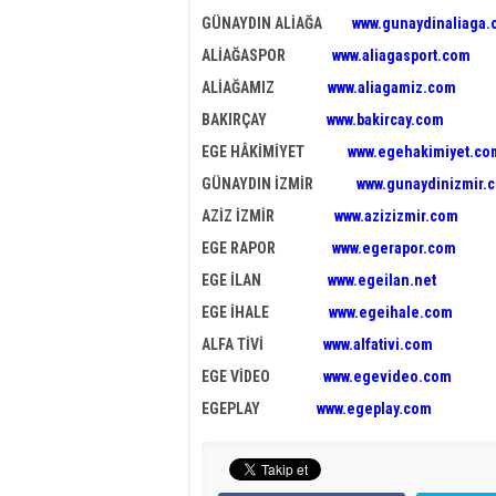
GÜNAYDIN ALİAĞA
www.gunaydinaliaga
ALİAĞASPOR
www.aliagasport.com
ALİAĞAMIZ
www.aliagamiz.com
BAKIRÇAY
www.bakircay.com
EGE HÂKİMİYET
www.egehakimiyet.co
GÜNAYDIN İZMİR
www.gunaydinizmir.
AZİZ İZMİR
www.azizizmir.com
EGE RAPOR
www.egerapor.com
EGE İLAN
www.egeilan.net
EGE İHALE
www.egeihale.com
ALFA TİVİ
www.alfativi.com
EGE VİDEO
www.egevideo.com
EGEPLAY
www.egeplay.com