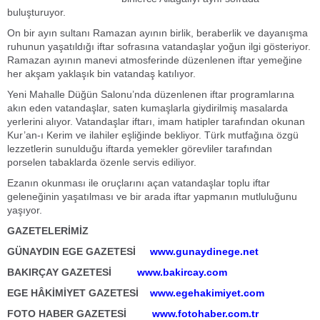
buluşturuyor.
On bir ayın sultanı Ramazan ayının birlik, beraberlik ve dayanışma
ruhunun yaşatıldığı iftar sofrasına vatandaşlar yoğun ilgi gösteriyor.
Ramazan ayının manevi atmosferinde düzenlenen iftar yemeğine
her akşam yaklaşık bin vatandaş katılıyor.
Yeni Mahalle Düğün Salonu’nda düzenlenen iftar programlarına
akın eden vatandaşlar, saten kumaşlarla giydirilmiş masalarda
yerlerini alıyor. Vatandaşlar iftarı, imam hatipler tarafından okunan
Kur’an-ı Kerim ve ilahiler eşliğinde bekliyor. Türk mutfağına özgü
lezzetlerin sunulduğu iftarda yemekler görevliler tarafından
porselen tabaklarda özenle servis ediliyor.
Ezanın okunması ile oruçlarını açan vatandaşlar toplu iftar
geleneğinin yaşatılması ve bir arada iftar yapmanın mutluluğunu
yaşıyor.
GAZETELERİMİZ
GÜNAYDIN EGE GAZETESİ
www.gunaydinege.net
BAKIRÇAY GAZETESİ
www.bakircay.com
EGE HÂKİMİYET GAZETESİ
www.egehakimiyet.com
FOTO HABER GAZETESİ
www.fotohaber.com.tr