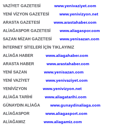
VAZİYET GAZETESİ
www.yenivaziyet.com
YENİ VİZYON GAZETESİ
www.yenivizyon.net
ARASTA GAZETESİ
www.arastahaber.com
ALİAĞASPOR GAZETESİ
www.aliagaspor.com
SAZAN MİZAH GAZETESİ
www.yenisazan.com
İNTERNET SİTELERİ İÇİN TIKLAYINIZ
ALİAĞA HABER
www.aliagahaber.com
ARASTA HABER
www.arastahaber.com
YENİ SAZAN
www.yenisazan.com
YENİ VAZİYET
www.yenivaziyet.com
YENİVİZYON
www.yenivizyon.net
ALİAĞA TARİHİ
www.aliagatarihi.com
GÜNAYDIN ALİAĞA
www.gunaydinaliaga.com
ALİAĞASPOR
www.aliagasport.com
ALİAĞAMIZ
www.aliagamiz.com