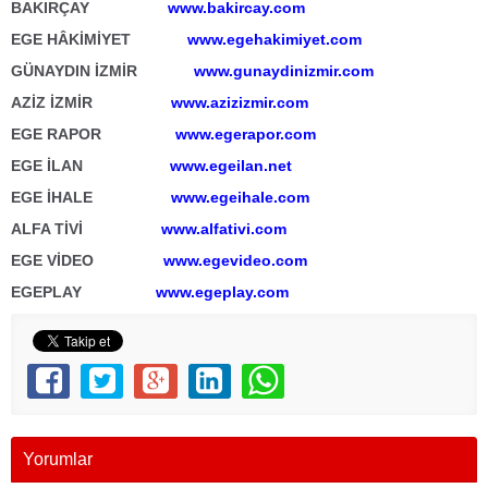
BAKIRÇAY
www.bakircay.com
EGE HÂKİMİYET
www.egehakimiyet.com
GÜNAYDIN İZMİR
www.gunaydinizmir.com
AZİZ İZMİR
www.azizizmir.com
EGE RAPOR
www.egerapor.com
EGE İLAN
www.egeilan.net
EGE İHALE
www.egeihale.com
ALFA TİVİ
www.alfativi.com
EGE VİDEO
www.egevideo.com
EGEPLAY
www.egeplay.com
Yorumlar