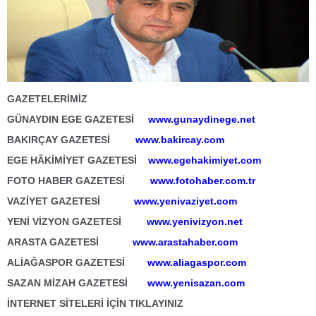
GAZETELERİMİZ
GÜNAYDIN EGE GAZETESİ
www.gunaydinege.net
BAKIRÇAY GAZETESİ
www.bakircay.com
EGE HÂKİMİYET GAZETESİ
www.egehakimiyet.com
FOTO HABER GAZETESİ
www.fotohaber.com.tr
VAZİYET GAZETESİ
www.yenivaziyet.com
YENİ VİZYON GAZETESİ
www.yenivizyon.net
ARASTA GAZETESİ
www.arastahaber.com
ALİAĞASPOR GAZETESİ
www.aliagaspor.com
SAZAN MİZAH GAZETESİ
www.yenisazan.com
İNTERNET SİTELERİ İÇİN TIKLAYINIZ