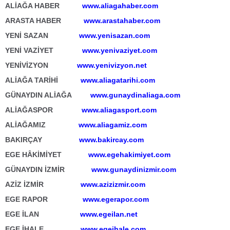
ALİAĞA HABER
www.aliagahaber.com
ARASTA HABER
www.arastahaber.com
YENİ SAZAN
www.yenisazan.com
YENİ VAZİYET
www.yenivaziyet.com
YENİVİZYON
www.yenivizyon.net
ALİAĞA TARİHİ
www.aliagatarihi.com
GÜNAYDIN ALİAĞA
www.gunaydinaliaga.com
ALİAĞASPOR
www.aliagasport.com
ALİAĞAMIZ
www.aliagamiz.com
BAKIRÇAY
www.bakircay.com
EGE HÂKİMİYET
www.egehakimiyet.com
GÜNAYDIN İZMİR
www.gunaydinizmir.com
AZİZ İZMİR
www.azizizmir.com
EGE RAPOR
www.egerapor.com
EGE İLAN
www.egeilan.net
EGE İHALE
www.egeihale.com