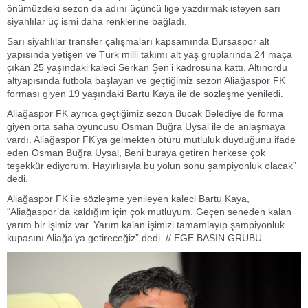
önümüzdeki sezon da adını üçüncü lige yazdırmak isteyen sarı
siyahlılar üç ismi daha renklerine bağladı.
Sarı siyahlılar transfer çalışmaları kapsamında Bursaspor alt
yapısında yetişen ve Türk milli takımı alt yaş gruplarında 24 maça
çıkan 25 yaşındaki kaleci Serkan Şen’i kadrosuna kattı. Altınordu
altyapısında futbola başlayan ve geçtiğimiz sezon Aliağaspor FK
forması giyen 19 yaşındaki Bartu Kaya ile de sözleşme yeniledi.
Aliağaspor FK ayrıca geçtiğimiz sezon Bucak Belediye’de forma
giyen orta saha oyuncusu Osman Buğra Uysal ile de anlaşmaya
vardı. Aliağaspor FK’ya gelmekten ötürü mutluluk duyduğunu ifade
eden Osman Buğra Uysal, Beni buraya getiren herkese çok
teşekkür ediyorum. Hayırlısıyla bu yolun sonu şampiyonluk olacak”
dedi.
Aliağaspor FK ile sözleşme yenileyen kaleci Bartu Kaya,
“Aliağaspor’da kaldığım için çok mutluyum. Geçen seneden kalan
yarım bir işimiz var. Yarım kalan işimizi tamamlayıp şampiyonluk
kupasını Aliağa’ya getireceğiz” dedi. // EGE BASIN GRUBU