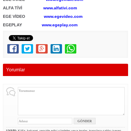
ALFA TİVİ
www.alfativi.com
EGE VİDEO
www.egevideo.com
EGEPLAY
www.egeplay.com
Yorumlar
UYARI:
Küfür, hakaret, rencide edici cümleler veya imalar, inançlara saldırı içeren,