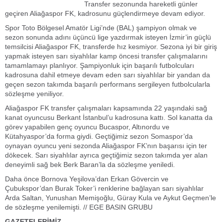
Transfer sezonunda hareketli günler
geçiren Aliağaspor FK, kadrosunu güçlendirmeye devam ediyor.
Spor Toto Bölgesel Amatör Ligi’nde (BAL) şampiyon olmak ve
sezon sonunda adını üçüncü lige yazdırmak isteyen İzmir’in güçlü
temsilcisi Aliağaspor FK, transferde hız kesmiyor. Sezona iyi bir giriş
yapmak isteyen sarı siyahlılar kamp öncesi transfer çalışmalarını
tamamlamayı planlıyor. Şampiyonluk için başarılı futbolcuları
kadrosuna dahil etmeye devam eden sarı siyahlılar bir yandan da
geçen sezon takımda başarılı performans sergileyen futbolcularla
sözleşme yeniliyor.
Aliağaspor FK transfer çalışmaları kapsamında 22 yaşındaki sağ
kanat oyuncusu Berkant İstanbul’u kadrosuna kattı. Sol kanatta da
görev yapabilen genç oyuncu Bucaspor, Altınordu ve
Kütahyaspor’da forma giydi. Geçtiğimiz sezon Somaspor’da
oynayan oyuncu yeni sezonda Aliağaspor FK’nın başarısı için ter
dökecek. Sarı siyahlılar ayrıca geçtiğimiz sezon takımda yer alan
deneyimli sağ bek Berk Baran’la da sözleşme yeniledi.
Daha önce Bornova Yeşilova’dan Erkan Gövercin ve
Çubukspor’dan Burak Toker’i renklerine bağlayan sarı siyahlılar
Arda Saltan, Yunushan Memişoğlu, Güray Kula ve Aykut Geçmen’le
de sözleşme yenilemişti. // EGE BASIN GRUBU
GAZETELERİMİZ