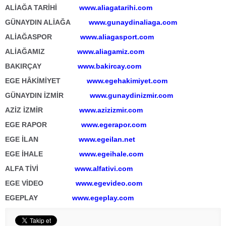
ALİAĞA TARİHİ
www.aliagatarihi.com
GÜNAYDIN ALİAĞA
www.gunaydinaliaga.com
ALİAĞASPOR
www.aliagasport.com
ALİAĞAMIZ
www.aliagamiz.com
BAKIRÇAY
www.bakircay.com
EGE HÂKİMİYET
www.egehakimiyet.com
GÜNAYDIN İZMİR
www.gunaydinizmir.com
AZİZ İZMİR
www.azizizmir.com
EGE RAPOR
www.egerapor.com
EGE İLAN
www.egeilan.net
EGE İHALE
www.egeihale.com
ALFA TİVİ
www.alfativi.com
EGE VİDEO
www.egevideo.com
EGEPLAY
www.egeplay.com