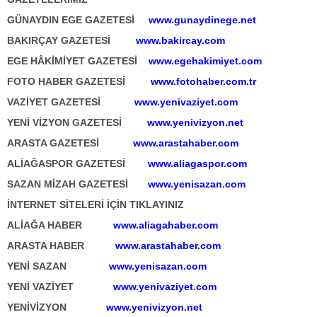
GÜNAYDIN EGE GAZETESİ
www.gunaydinege.net
BAKIRÇAY GAZETESİ
www.bakircay.com
EGE HÂKİMİYET GAZETESİ
www.egehakimiyet.com
FOTO HABER GAZETESİ
www.fotohaber.com.tr
VAZİYET GAZETESİ
www.yenivaziyet.com
YENİ VİZYON GAZETESİ
www.yenivizyon.net
ARASTA GAZETESİ
www.arastahaber.com
ALİAĞASPOR GAZETESİ
www.aliagaspor.com
SAZAN MİZAH GAZETESİ
www.yenisazan.com
İNTERNET SİTELERİ İÇİN TIKLAYINIZ
ALİAĞA HABER
www.aliagahaber.com
ARASTA HABER
www.arastahaber.com
YENİ SAZAN
www.yenisazan.com
YENİ VAZİYET
www.yenivaziyet.com
YENİVİZYON
www.yenivizyon.net