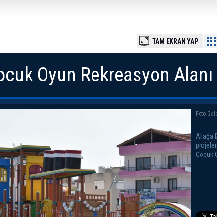
TAM EKRAN YAP
cuk Oyun Rekreasyon Alanı
Foto Gale
Aliağa 
projele
Çocuk O