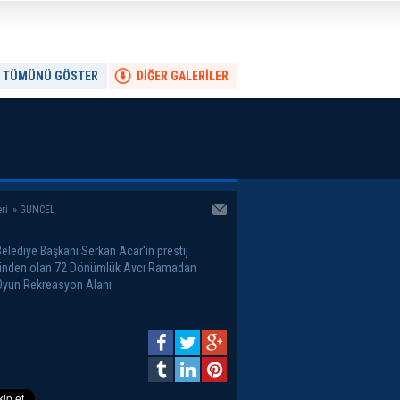
TÜMÜNÜ GÖSTER
DİĞER GALERİLER
ri
»
GÜNCEL
Belediye Başkanı Serkan Acar'ın prestij
rinden olan 72 Dönümlük Avcı Ramadan
yun Rekreasyon Alanı