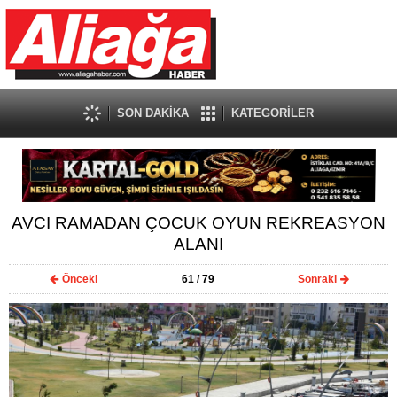
SON DAKİKA
KATEGORİLER
AVCI RAMADAN ÇOCUK OYUN REKREASYON
ALANI
Önceki
61
/ 79
Sonraki