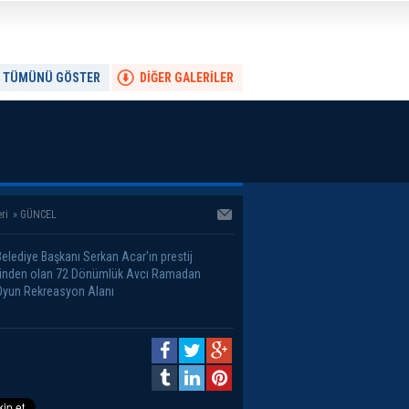
TÜMÜNÜ GÖSTER
DİĞER GALERİLER
ri
»
GÜNCEL
Belediye Başkanı Serkan Acar'ın prestij
rinden olan 72 Dönümlük Avcı Ramadan
yun Rekreasyon Alanı