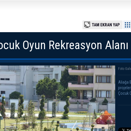
TAM EKRAN YAP
cuk Oyun Rekreasyon Alanı
Foto Gale
Aliağa 
projele
Çocuk O