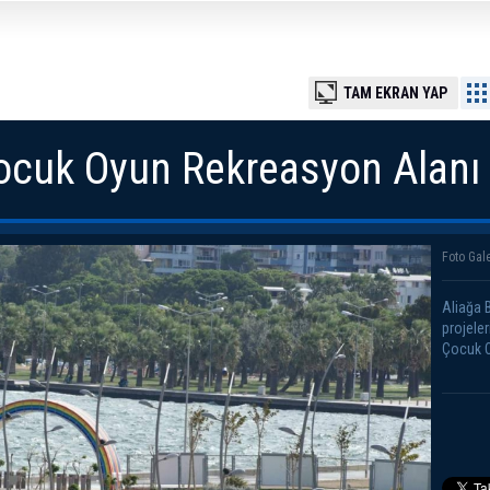
TAM EKRAN YAP
cuk Oyun Rekreasyon Alanı
Foto Gale
Aliağa 
projele
Çocuk O