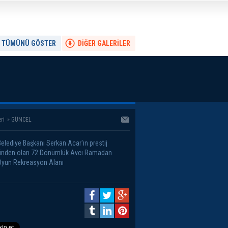
TÜMÜNÜ GÖSTER
DİĞER GALERİLER
ri
»
GÜNCEL
Belediye Başkanı Serkan Acar'ın prestij
rinden olan 72 Dönümlük Avcı Ramadan
yun Rekreasyon Alanı