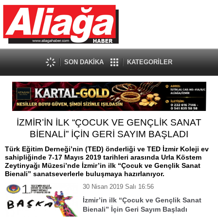
SON DAKİKA
KATEGORİLER
İZMİR’İN İLK “ÇOCUK VE GENÇLİK SANAT
BİENALİ” İÇİN GERİ SAYIM BAŞLADI
Türk Eğitim Derneği’nin (TED) önderliği ve TED İzmir Koleji ev
sahipliğinde 7-17 Mayıs 2019 tarihleri arasında Urla Köstem
Zeytinyağı Müzesi’nde İzmir’in ilk “Çocuk ve Gençlik Sanat
Bienali” sanatseverlerle buluşmaya hazırlanıyor.
30 Nisan 2019 Salı 16:56
İzmir’in ilk “Çocuk ve Gençlik Sanat
Bienali” İçin Geri Sayım Başladı