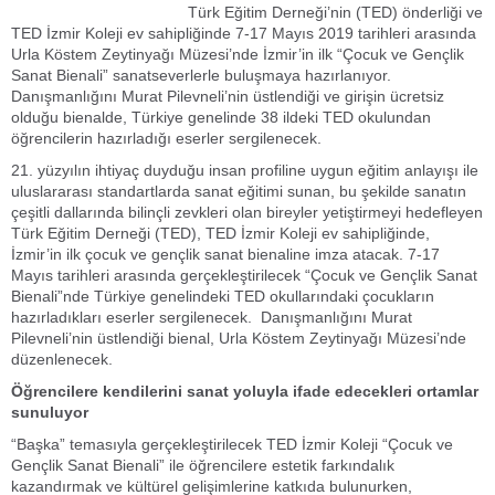
Türk Eğitim Derneği’nin (TED) önderliği ve
TED İzmir Koleji ev sahipliğinde 7-17 Mayıs 2019 tarihleri arasında
Urla Köstem Zeytinyağı Müzesi’nde İzmir’in ilk “Çocuk ve Gençlik
Sanat Bienali” sanatseverlerle buluşmaya hazırlanıyor.
Danışmanlığını Murat Pilevneli’nin üstlendiği ve girişin ücretsiz
olduğu bienalde, Türkiye genelinde 38 ildeki TED okulundan
öğrencilerin hazırladığı eserler sergilenecek.
21. yüzyılın ihtiyaç duyduğu insan profiline uygun eğitim anlayışı ile
uluslararası standartlarda sanat eğitimi sunan, bu şekilde sanatın
çeşitli dallarında bilinçli zevkleri olan bireyler yetiştirmeyi hedefleyen
Türk Eğitim Derneği (TED), TED İzmir Koleji ev sahipliğinde,
İzmir’in ilk çocuk ve gençlik sanat bienaline imza atacak. 7-17
Mayıs tarihleri arasında gerçekleştirilecek “Çocuk ve Gençlik Sanat
Bienali”nde Türkiye genelindeki TED okullarındaki çocukların
hazırladıkları eserler sergilenecek. Danışmanlığını Murat
Pilevneli’nin üstlendiği bienal, Urla Köstem Zeytinyağı Müzesi’nde
düzenlenecek.
Öğrencilere kendilerini sanat yoluyla ifade edecekleri ortamlar
sunuluyor
“Başka” temasıyla gerçekleştirilecek TED İzmir Koleji “Çocuk ve
Gençlik Sanat Bienali” ile öğrencilere estetik farkındalık
kazandırmak ve kültürel gelişimlerine katkıda bulunurken,