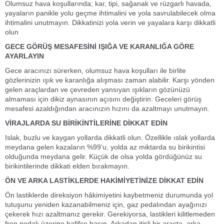
Olumsuz hava koşullarında; kar, tipi, sağanak ve rüzgarlı havada,
yayaların panikle yolu geçme ihtimalini ve yola savrulabilecek olma
ihtimalini unutmayın. Dikkatinizi yola verin ve yayalara karşı dikkatli
olun
GECE GÖRÜŞ MESAFESİNİ IŞIĞA VE KARANLIĞA GÖRE
AYARLAYIN
Gece aracınızı sürerken, olumsuz hava koşulları ile birlite
gözlerinizin ışık ve karanlığa alışması zaman alabilir. Karşı yönden
gelen araçlardan ve çevreden yansıyan ışıkların gözünüzü
almaması için dikiz aynasının açısını değiştirin. Geceleri görüş
mesafesi azaldığından aracınızın hızını da azaltmayı unutmayın.
VİRAJLARDA SU BİRİKİNTİLERİNE DİKKAT EDİN
Islak, buzlu ve kaygan yollarda dikkatli olun. Özellikle ıslak yollarda
meydana gelen kazaların %99’u, yolda az miktarda su birikintisi
olduğunda meydana gelir. Küçük de olsa yolda gördüğünüz su
birikintilerinde dikkati elden bırakmayın.
ÖN VE ARKA LASTİKLERDE HAKİMİYETİNİZE DİKKAT EDİN
Ön lastiklerde direksiyon hâkimiyetini kaybetmeniz durumunda yol
tutuşunu yeniden kazanabilmeniz için, gaz pedalından ayağınızı
çekerek hızı azaltmanız gerekir. Gerekiyorsa, lastikleri kilitlemeden
fren pedalı üzerine hafifçe basın. Arkadan itişli bir araçta, arka