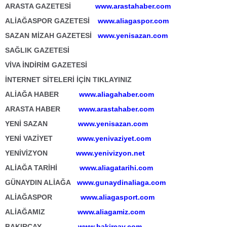
ARASTA GAZETESİ
www.arastahaber.com
ALİAĞASPOR GAZETESİ
www.aliagaspor.com
SAZAN MİZAH GAZETESİ
www.yenisazan.com
SAĞLIK GAZETESİ
VİVA İNDİRİM GAZETESİ
İNTERNET SİTELERİ İÇİN TIKLAYINIZ
ALİAĞA HABER
www.aliagahaber.com
ARASTA HABER
www.arastahaber.com
YENİ SAZAN
www.yenisazan.com
YENİ VAZİYET
www.yenivaziyet.com
YENİVİZYON
www.yenivizyon.net
ALİAĞA TARİHİ
www.aliagatarihi.com
GÜNAYDIN ALİAĞA
www.gunaydinaliaga.com
ALİAĞASPOR
www.aliagasport.com
ALİAĞAMIZ
www.aliagamiz.com
BAKIRÇAY
www.bakircay.com