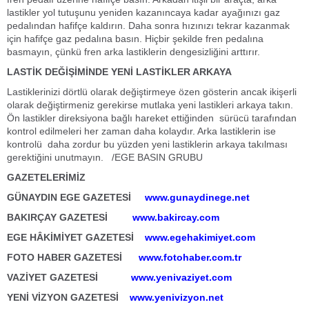
lastikler yol tutuşunu yeniden kazanıncaya kadar ayağınızı gaz
pedalından hafifçe kaldırın. Daha sonra hızınızı tekrar kazanmak
için hafifçe gaz pedalına basın. Hiçbir şekilde fren pedalına
basmayın, çünkü fren arka lastiklerin dengesizliğini arttırır.
LASTİK DEĞİŞİMİNDE YENİ LASTİKLER ARKAYA
Lastiklerinizi dörtlü olarak değiştirmeye özen gösterin ancak ikişerli
olarak değiştirmeniz gerekirse mutlaka yeni lastikleri arkaya takın.
Ön lastikler direksiyona bağlı hareket ettiğinden sürücü tarafından
kontrol edilmeleri her zaman daha kolaydır. Arka lastiklerin ise
kontrolü daha zordur bu yüzden yeni lastiklerin arkaya takılması
gerektiğini unutmayın. /EGE BASIN GRUBU
GAZETELERİMİZ
GÜNAYDIN EGE GAZETESİ
www.gunaydinege.net
BAKIRÇAY GAZETESİ
www.bakircay.com
EGE HÂKİMİYET GAZETESİ
www.egehakimiyet.com
FOTO HABER GAZETESİ
www.fotohaber.com.tr
VAZİYET GAZETESİ
www.yenivaziyet.com
YENİ VİZYON GAZETESİ
www.yenivizyon.net