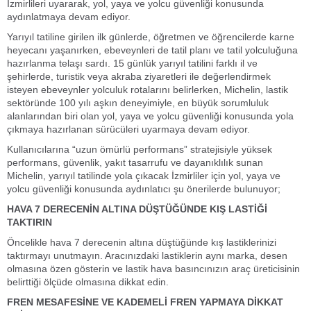
İzmirlileri uyararak, yol, yaya ve yolcu güvenliği konusunda
aydınlatmaya devam ediyor.
Yarıyıl tatiline girilen ilk günlerde, öğretmen ve öğrencilerde karne
heyecanı yaşanırken, ebeveynleri de tatil planı ve tatil yolculuğuna
hazırlanma telaşı sardı. 15 günlük yarıyıl tatilini farklı il ve
şehirlerde, turistik veya akraba ziyaretleri ile değerlendirmek
isteyen ebeveynler yolculuk rotalarını belirlerken, Michelin, lastik
sektöründe 100 yılı aşkın deneyimiyle, en büyük sorumluluk
alanlarından biri olan yol, yaya ve yolcu güvenliği konusunda yola
çıkmaya hazırlanan sürücüleri uyarmaya devam ediyor.
Kullanıcılarına “uzun ömürlü performans” stratejisiyle yüksek
performans, güvenlik, yakıt tasarrufu ve dayanıklılık sunan
Michelin, yarıyıl tatilinde yola çıkacak İzmirliler için yol, yaya ve
yolcu güvenliği konusunda aydınlatıcı şu önerilerde bulunuyor;
HAVA 7 DERECENİN ALTINA DÜŞTÜĞÜNDE KIŞ LASTİĞİ
TAKTIRIN
Öncelikle hava 7 derecenin altına düştüğünde kış lastiklerinizi
taktırmayı unutmayın. Aracınızdaki lastiklerin aynı marka, desen
olmasına özen gösterin ve lastik hava basıncınızın araç üreticisinin
belirttiği ölçüde olmasına dikkat edin.
FREN MESAFESİNE VE KADEMELİ FREN YAPMAYA DİKKAT