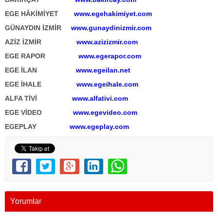
EGE HÂKİMİYET
www.egehakimiyet.com
GÜNAYDIN İZMİR
www.gunaydinizmir.com
AZİZ İZMİR
www.azizizmir.com
EGE RAPOR
www.egerapor.com
EGE İLAN
www.egeilan.net
EGE İHALE
www.egeihale.com
ALFA TİVİ
www.alfativi.com
EGE VİDEO
www.egevideo.com
EGEPLAY
www.egeplay.com
Yorumlar