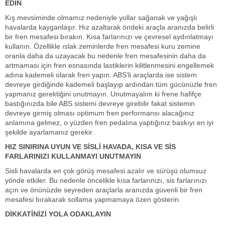
EDİN
Kış mevsiminde olmamız nedeniyle yollar sağanak ve yağışlı
havalarda kayganlaşır. Hız azaltarak öndeki araçla aranızda belirli
bir fren mesafesi bırakın. Kısa farlarınızı ve çevresel aydınlatmayı
kullanın. Özellikle ıslak zeminlerde fren mesafesi kuru zemine
oranla daha da uzayacak bu nedenle fren mesafesinin daha da
artmaması için fren esnasında lastiklerin kilitlenmesini engellemek
adına kademeli olarak fren yapın. ABS’li araçlarda ise sistem
devreye girdiğinde kademeli başlayıp ardından tüm gücünüzle fren
yapmanız gerektiğini unutmayın. Unutmayalım ki frene hafifçe
bastığınızda bile ABS sistemi devreye girebilir fakat sistemin
devreye girmiş olması optimum fren performansı alacağınız
anlamına gelmez, o yüzden fren pedalına yaptığınız baskıyı en iyi
şekilde ayarlamanız gerekir.
HIZ SINIRINA UYUN VE SİSLİ HAVADA, KISA VE SİS
FARLARINIZI KULLANMAYI UNUTMAYIN
Sisli havalarda en çok görüş mesafesi azalır ve sürüşü olumsuz
yönde etkiler. Bu nedenle öncelikle kısa farlarınızı, sis farlarınızı
açın ve önünüzde seyreden araçlarla aranızda güvenli bir fren
mesafesi bırakarak sollama yapmamaya özen gösterin.
DİKKATİNİZİ YOLA ODAKLAYIN