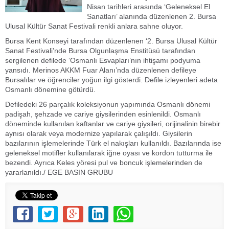
Nisan tarihleri arasında ‘Geleneksel El
Sanatları’ alanında düzenlenen 2. Bursa
Ulusal Kültür Sanat Festivali renkli anlara sahne oluyor.
Bursa Kent Konseyi tarafından düzenlenen ‘2. Bursa Ulusal Kültür
Sanat Festivali’nde Bursa Olgunlaşma Enstitüsü tarafından
sergilenen defilede ‘Osmanlı Esvapları’nın ihtişamı podyuma
yansıdı. Merinos AKKM Fuar Alanı’nda düzenlenen defileye
Bursalılar ve öğrenciler yoğun ilgi gösterdi. Defile izleyenleri adeta
Osmanlı dönemine götürdü.
Defiledeki 26 parçalık koleksiyonun yapımında Osmanlı dönemi
padişah, şehzade ve cariye giysilerinden esinlenildi. Osmanlı
döneminde kullanılan kaftanlar ve cariye giysileri, orijinalinin birebir
aynısı olarak veya modernize yapılarak çalışıldı. Giysilerin
bazılarının işlemelerinde Türk el nakışları kullanıldı. Bazılarında ise
geleneksel motifler kullanılarak iğne oyası ve kordon tutturma ile
bezendi. Ayrıca Keles yöresi pul ve boncuk işlemelerinden de
yararlanıldı./ EGE BASIN GRUBU
aliağa haber