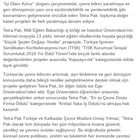
“İyi Olanı Korur” sloganı çerçevesinde; çevre bilinci yaratmaya ve
geri dönüşümün yanı sıra sürdürülebilirlik ve yenilenebilirlik gibi
kavramların gelişmesine öncülük eden Tetra Pak, topluma değer
katan projeleri ile fark yaratmaya devam ediyor.
Tetra Pak, Milli Eğitim Bakanlığı iş birliği ve İstanbul Üniversitesi’nin
bilimsel onayıyla 13 yıldır, temel eğitim okullarında hayata geçirdiği
“Küçük Şeyler Doğayı Yeniler” projesiyle, Türkiye İşveren
Sendikaları Konfederasyonu’nun (TİSK) “TİSK Kurumsal Sosyal
Sorumluluk 2016 Yılı Ödül Töreni”nde birçok farklı alanda
değerlendirilen projeler arasında “Kapsayıcılık” kategorisinde ödüle
layık görüldü.
Türkiye’de çevre bilincini artırmak, ayrı biriktirme ve geri dönüşüm
konusunda daha bilinçli nesiller yetiştirilmesine destek olmak için
projeler geliştiren Tetra Pak, bir diğer ödülü ise Ege
Üniversitesi’nden aldı. Ege Üniversitesi öğrencileri arasında
gerçekleştirilen anket sonucunda Tetra Pak, ‘’En iyi Çevre Dostu
Firma Ödülü’’ kategorisinde ‘’Kristal Yaka İş Ödülü’nü almaya hak
kazandı.
Tetra Pak Türkiye ve Kafkaslar Çevre Müdürü Umay Yılmaz, “Tetra
Pak olarak tüm dünyada her gün milyonlarca insana güvenli,
yenilikçi ve çevreci ürünler sağlıyoruz. Bu doğrultuda şirketin
küresel çevre politikası, üretim ve tüketimin her evresinde çevreyi