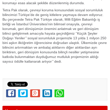
korumayı esas alacak şekilde düzenlenmiş durumda.
Tetra Pak olarak, çevreyi koruma konusundaki sosyal sorumluluk
bilincimizi Türkiye’de de geniş kitlelere yaymaya devam ediyoruz.
Bu çerçevede Tetra Pak Türkiye olarak, Milli Eğitim Bakanlığı iş
birliği ve İstanbul Üniversitesi’nin bilimsel onayıyla, çevreyi
korumak, geri dönüşümün önemini anlatmak ve geri dönüşüm
bilinci geliştirmek amacıyla hayata geçirdiğimiz ‘’Küçük Şeyler
Doğayı Yeniler’’ sosyal sorumluluk projemizle 13 yılda 1 milyon 250
bini aşkın ilköğretim öğrencisine doğrudan ulaştık. Ülkemizde çevre
bilincini artırmaktan ve ambalaj atıklarını diğer atıklardan ayrı
biriktiren, geri dönüşüm konusunda bilinçli nesiller yetişmesine
katkıda bulunmaktan duyduğumuz mutluluk projemiznin aldığı
sayısız ödülle katlanarak artıyor’’ dedi.
Aliağa / Aliağa Haber / Aliağa Haberleri / Aliağa Gündem / İzmir /
Yeni Vizyon Gazetesi