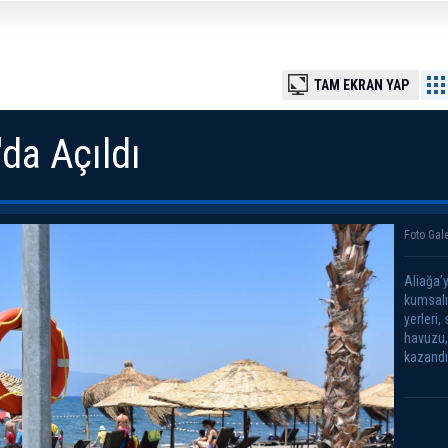
TAM EKRAN YAP
da Açıldı
Foto Gale
Aliağa’y
kumsalı,
yerleri,
havuzu, 
kazandı