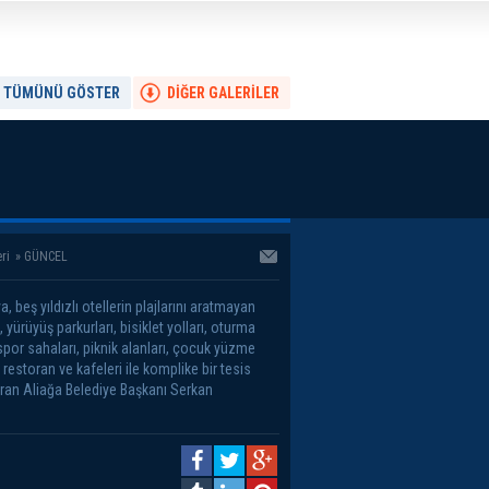
TÜMÜNÜ GÖSTER
DİĞER GALERİLER
ri
»
GÜNCEL
a, beş yıldızlı otellerin plajlarını aratmayan
 yürüyüş parkurları, bisiklet yolları, oturma
 spor sahaları, piknik alanları, çocuk yüzme
restoran ve kafeleri ile komplike bir tesis
ran Aliağa Belediye Başkanı Serkan