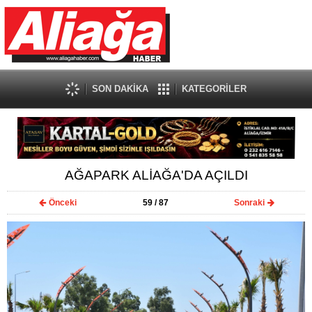
SON DAKİKA
KATEGORİLER
AĞAPARK ALİAĞA'DA AÇILDI
Önceki
59
/ 87
Sonraki