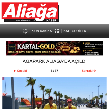
SON DAKİKA
KATEGORİLER
AĞAPARK ALİAĞA'DA AÇILDI
Önceki
8
/ 87
Sonraki