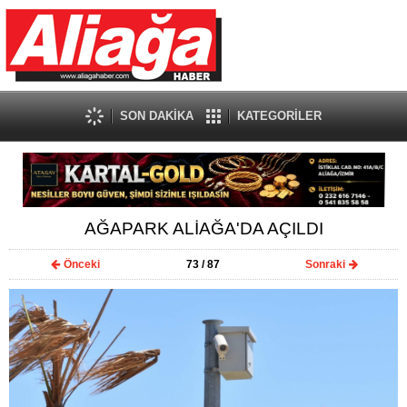
SON DAKİKA
KATEGORİLER
AĞAPARK ALİAĞA'DA AÇILDI
Önceki
73
/ 87
Sonraki