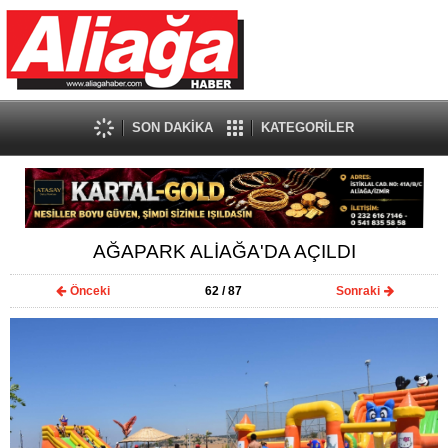
SON DAKİKA
KATEGORİLER
AĞAPARK ALİAĞA'DA AÇILDI
Önceki
62
/ 87
Sonraki